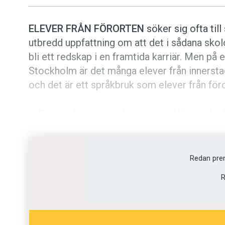
ELEVER FRÅN FÖRORTEN
söker sig ofta till
utbredd uppfattning om att det i sådana skol
bli ett redskap i en framtida karriär. Men p
Stockholm är det många elever från innersta
och det är ett språkbruk som elever från för
– De ser det som en form av språklig stöld. 
förortsslangen för att spela tuff om det inte i
säger Henning Årman, nybliven doktor i bar
Stockholms universitet.
Redan pre
R
INNERSTADSUNGDOMARNA BEHÄRSKAR
s
som åtråvärt – men här använde de också en
anses ha låg status.