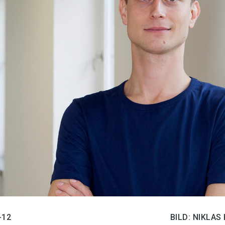
språkpolisen
rd
a
dningen digitalt
-12
BILD: NIKLAS