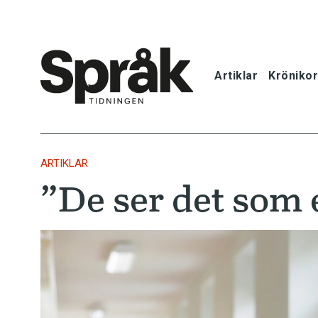
Artiklar
Krönikor
Hem
Artiklar
ARTIKLAR
”De ser det som 
Krönikor
Språkfrågor
Skrivtips
Bokrecensi