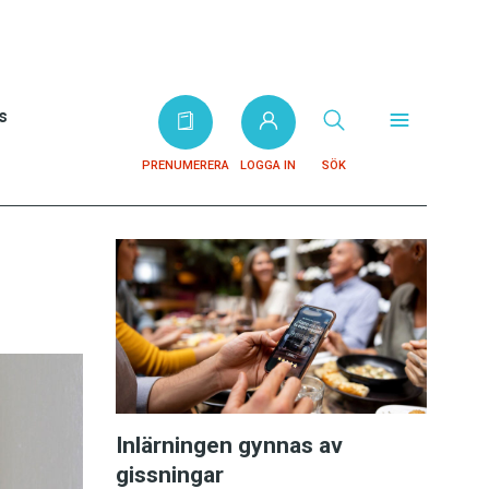
s
PRENUMERERA
LOGGA IN
SÖK
Inlärningen gynnas av
gissningar