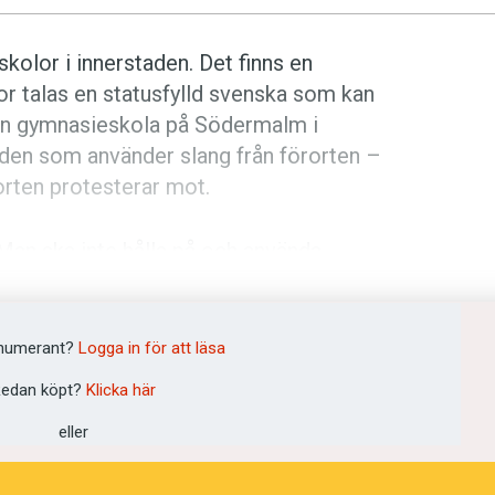
 skolor i innerstaden. Det finns en
or talas en statusfylld svenska som kan
å en gymnasieskola på Södermalm i
den som använder slang från förorten –
orten protesterar mot.
Man ska inte hålla på och använda
ngår i ens naturliga språkliga repertoar,
n- och ungdomsvetenskap vid
numerant?
Logga in för att läsa
edan köpt?
Klicka här
jälva ett språk som i regel betraktas
eller
 typ av slang som i vissa sammanhang