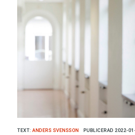
Kviss
Podden
Anmäl till 
Föreslå nyo
Annonsera
Prenumerer
Läs Språkti
Press
TEXT:
ANDERS SVENSSON
PUBLICERAD 2022-01