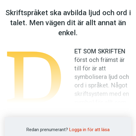
Anmäl till språkpolisen
Skriftspråket ska avbilda ljud och ord i
Föreslå nyord
talet. Men vägen dit är allt annat än
Annonsera
D
enkel.
Prenumerera
Läs Språktidningen digitalt
ET SOM SKRIFTEN
Press
först och främst är
till för är att
symbolisera ljud och
ord i språket. Något
skriftsystem med en
symbol för allt som
finns eller alla idéer
som kan tänkas existerar inte. Däremot kan
man alltid skriva ner sådant som har ett
Redan prenumerant?
Logga in för att läsa