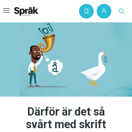
Hem
Artiklar
Krönikor
Språkfrågor
Skrivtips
Bokrecensioner
Därför är det så
Kviss
svårt med skrift
Podden