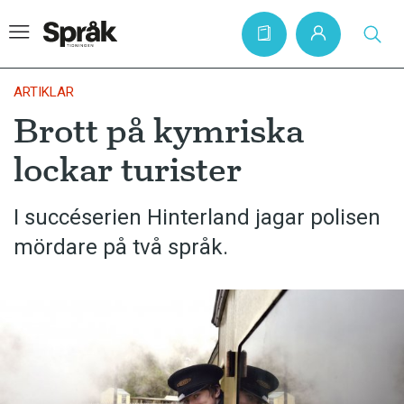
ARTIKLAR
Brott på kymriska
Hem
lockar turister
Artiklar
Krönikor
I succéserien Hinterland jagar polisen
mördare på två språk.
Språkfrågor
Skrivtips
Bokrecensioner
Kviss
Podden