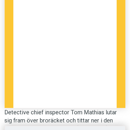
skola där kymriska är förstaspråk, vilket bidrar
till att den officiella statistiken visar att språket
har sitt starkaste fäste i just västra Wales.
Detective chief inspector Tom Mathias lutar
sig fram över broräcket och tittar ner i den
rykande forsen. Han är just på väg därifrån när