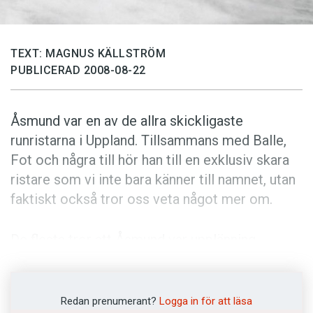
Anmäl till språkpolisen
Föreslå nyord
TEXT: MAGNUS KÄLLSTRÖM
Annonsera
PUBLICERAD 2008-08-22
Prenumerera
Läs Språktidningen digitalt
Åsmund var en av de allra skickligaste
Press
runristarna i Uppland. Tillsammans med Balle,
Fot och några till hör han till en exklusiv skara
ristare som vi inte bara känner till namnet, utan
faktiskt också tror oss veta något mer om.
De flesta tror att Åsmund var upplänning,
eftersom de flesta runristarna kom från
Uppland. Det finns också de som menar att han
egentligen var missionsbiskop från England,
Redan prenumerant?
Logga in för att läsa