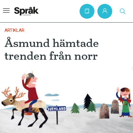
ARTIKLAR
Åsmund hämtade
Hem
trenden från norr
Artiklar
Krönikor
Språkfrågor
Skrivtips
Bokrecensioner
Kviss
Podden