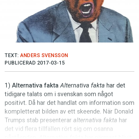
Anmäl till språkpolisen
Föreslå nyord
Annonsera
Prenumerera
Läs Språktidningen digitalt
TEXT:
ANDERS SVENSSON
Press
PUBLICERAD 2017-03-15
1)
Alternativa fakta
Alternativa fakta
har det
tidigare talats om i svenskan som något
positivt. Då har det handlat om information som
kompletterat bilden av ett skeende. När Donald
Trumps stab presenterar
alternativa fakta
har
det vid flera tillfällen rört sig om osanna
påståenden.
Alternativa fakta
har närmast blivit