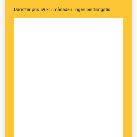
Därefter pris 59 kr i månaden. Ingen bindningstid.
3)
Gerillatwittrare
Donald Trump införde ett
förbud för flera myndigheter att twittra. Det
rörde sig bland annat om nationalparker som
informerade om klimatförändringar. När dessa
stoppades dök det upp
gerillatwittrare
, som
började sprida inlägg som raderats. Fenomenet
skildras i Dagens Nyheter: ”Statstjänstemän blir
gerillatwittrare.”