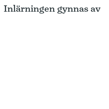
Inlärningen gynnas av
gissningar
Ny forskning avslöjar varför metoden
som många språkinlärningsappar
använder är så framgångsrik.