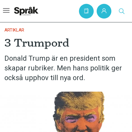
ARTIKLAR
3 Trumpord
Hem
Donald Trump är en president som
Artiklar
skapar rubriker. Men hans politik ger
Krönikor
också upphov till nya ord.
Språkfrågor
Skrivtips
Bokrecensioner
Kviss
Podden