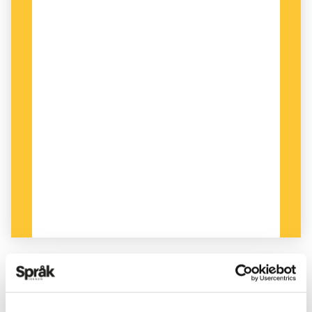
råder, rekommenderar vi att anställda personer
kan ha dubbla titlar, en svensk och en engelsk,
som man kan växla mellan beroende på
kommunikationssituation.
Johanna Ledin, Språkrådet
PUBLICERAD 2021-06-24