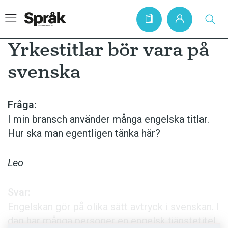
Yrkestitlar bör vara på
svenska
Hem
Artiklar
Fråga:
I min bransch använder många engelska titlar.
Krönikor
Hur ska man egentligen tänka här?
Språkfrågor
Skrivtips
Leo
Bokrecensioner
Svar:
Kviss
Engelskan gör på olika sätt avtryck i svenskan. I
Podden
dag har många personer en engelsk tjänstetitel.