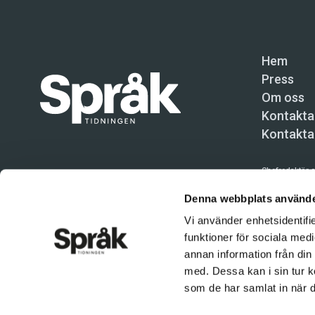
Hem
Press
Om oss
Kontakta
Kontakta
Chefredaktör o
Språktidninge
Denna webbplats använde
Vi använder enhetsidentifie
Kundtjänst och
funktioner för sociala medi
Användning av 
annan information från din
tillåten. Inne
med. Dessa kan i sin tur k
© Språktidnin
som de har samlat in när d