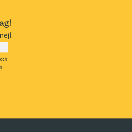
ag!
mejl.
 och
n