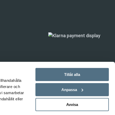
Tillåt alla
illhandahålla
ifierare och
ande) är inte
Anpassa
 vi samarbetar
ahållit eller
Avvisa