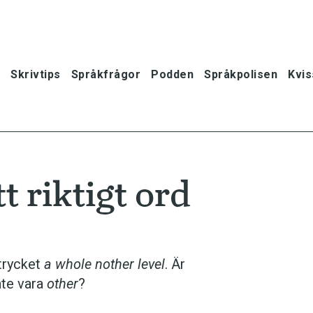
Skrivtips
Språkfrågor
Podden
Språkpolisen
Kvis
t riktigt ord
trycket
a whole nother level
. Är
nte vara
other
?
oner