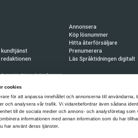
Annonsera
Köp lösnummer
Hitta återförsäljare
 kundtjänst
Prenumerera
 redaktionen
Läs Språktidningen digitalt
ch ansvarig utgivare:
Anders Svensson
n, Skeppsbron 34, 111 30 Stockholm,
info@spraktidningen.se
r cookies
rare för att anpassa innehållet och annonserna till användarna, t
 prenumeration: 08-121 062 34 (vardagar 8–17),
kundtjanst@spraktidningen.se
er och analysera vår trafik. Vi vidarebefordrar även sådana ident
automatiska tjänster och maskinläsbara metoder (robotar, spiders, indexering och likn
 enhet till de sociala medier och annons- och analysföretag som
hållet på denna webbplats är upphovsrättsligt skyddat.
ombinera informationen med annan information som du har tillhand
gen och Vetenskapsmedia i Sverige AB 2026
u har använt deras tjänster.