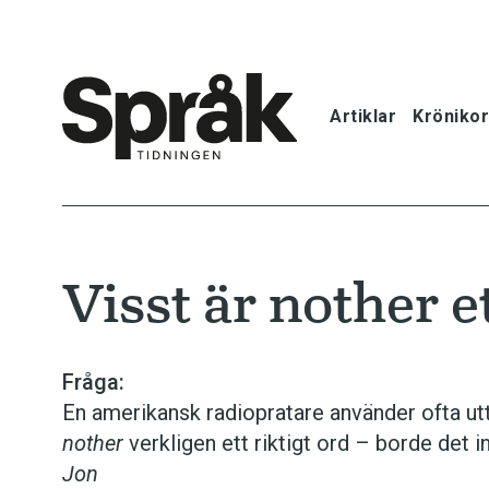
Artiklar
Krönikor
Hem
Artiklar
Visst är nother et
Krönikor
Språkfrågor
Fråga:
En amerikansk radiopratare använder ofta ut
Skrivtips
nother
verkligen ett riktigt ord – borde det i
Jon
Bokrecensi