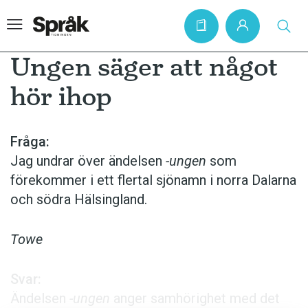
Ungen säger att något
hör ihop
Hem
Artiklar
Fråga:
Jag undrar över ändelsen
-ungen
som
Krönikor
förekommer i ett flertal sjönamn i norra Dalarna
Språkfrågor
och södra Hälsingland.
Skrivtips
Bokrecensioner
Towe
Kviss
Svar:
Podden
Ändelsen
-ungen
anger samhörighet med det