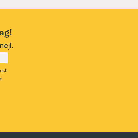
ag!
mejl.
 och
n