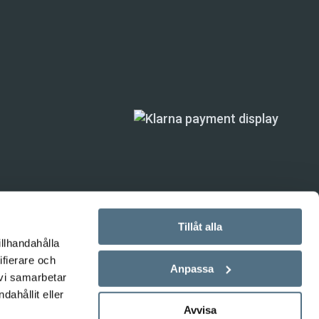
Tillåt alla
illhandahålla
ifierare och
ande) är inte
Anpassa
 vi samarbetar
ahållit eller
Avvisa