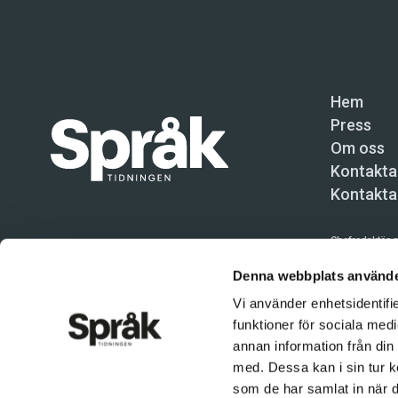
Hem
Press
Om oss
Kontakta
Kontakta
Chefredaktör o
Språktidninge
Denna webbplats använde
Vi använder enhetsidentifie
Kundtjänst och
funktioner för sociala medi
Användning av 
annan information från din
tillåten. Inne
med. Dessa kan i sin tur k
© Språktidnin
som de har samlat in när d