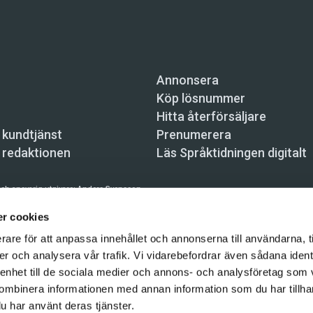
Annonsera
Köp lösnummer
Hitta återförsäljare
 kundtjänst
Prenumerera
 redaktionen
Läs Språktidningen digitalt
ch ansvarig utgivare:
Anders Svensson
n, Skeppsbron 34, 111 30 Stockholm,
info@spraktidningen.se
r cookies
rare för att anpassa innehållet och annonserna till användarna, t
 prenumeration: 08-121 062 34 (vardagar 8–17),
kundtjanst@spraktidningen.se
er och analysera vår trafik. Vi vidarebefordrar även sådana ident
automatiska tjänster och maskinläsbara metoder (robotar, spiders, indexering och likn
 enhet till de sociala medier och annons- och analysföretag som
hållet på denna webbplats är upphovsrättsligt skyddat.
ombinera informationen med annan information som du har tillhand
gen och Vetenskapsmedia i Sverige AB 2026
u har använt deras tjänster.