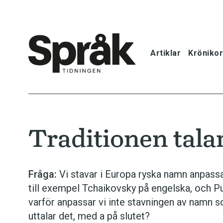
Artiklar
Krönikor
Hem
Artiklar
Traditionen tala
Krönikor
Språkfrågor
Fråga:
Vi stavar i Europa ryska namn anpassad
till exempel Tchaikovsky på engelska, och P
Skrivtips
varför anpassar vi inte stavningen av namn s
uttalar det, med a på slutet?
Bokrecensi