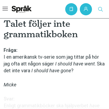
Talet följer inte
grammatikboken
Hem
Artiklar
Fråga:
I en amerikansk tv-serie som jag tittar på hör
Krönikor
jag ofta att någon säger
I should have went
. Ska
Språkfrågor
det inte vara
I should have gone
?
Skrivtips
Bokrecensioner
Micke
Kviss
Svar:
Podden
Enligt grammatikböcker ska hjälpverbet
have