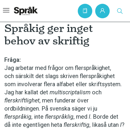
Språkig ger inget
behov av skriftig
Hem
Artiklar
Fråga:
Jag arbetar med frågor om flerspråkighet,
Krönikor
och särskilt det slags skriven flerspråkighet
Språkfrågor
som involverar flera alfabet eller skriftsystem.
Skrivtips
Jag har kallat det
multiscriptalism
och
flerskriftlighet
, men funderar över
Bokrecensioner
ordbildningen. På svenska säger vi ju
Kviss
flerspråkig
, inte
flerspråklig
, med
l
. Borde det
Podden
då inte egentligen heta
flerskriftig
, likaså utan
l
?