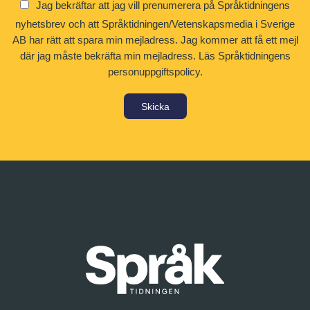
Jag bekräftar att jag vill prenumerera på Språktidningens
nyhetsbrev och att Språktidningen/Vetenskapsmedia i Sverige
AB har rätt att spara min mejladress. Jag kommer att få ett mejl
där jag måste bekräfta min mejladress.
Läs Språktidningens
personuppgiftspolicy.
Skicka