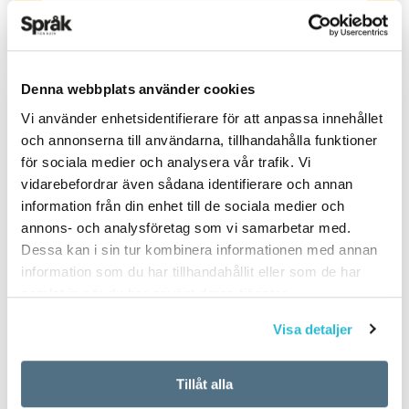
Denna webbplats använder cookies
Vi använder enhetsidentifierare för att anpassa innehållet
PUBLICERAD 2022-08-02
och annonserna till användarna, tillhandahålla funktioner
för sociala medier och analysera vår trafik. Vi
vidarebefordrar även sådana identifierare och annan
information från din enhet till de sociala medier och
annons- och analysföretag som vi samarbetar med.
Dessa kan i sin tur kombinera informationen med annan
information som du har tillhandahållit eller som de har
samlat in när du har använt deras tjänster.
Visa detaljer
Tillåt alla