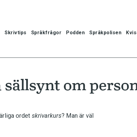
Skrivtips
Språkfrågor
Podden
Språkpolisen
Kvis
 sällsynt om perso
ärliga ordet
skrivarkurs
? Man är väl
oner