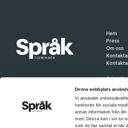
Hem
Press
Om oss
Kontakta
Kontakta
Chefredaktör o
Språktidninge
Denna webbplats använde
Vi använder enhetsidentifie
Kundtjänst och
funktioner för sociala medi
Användning av 
annan information från din
tillåten. Inne
med. Dessa kan i sin tur k
© Språktidnin
som de har samlat in när d