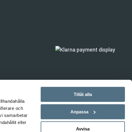
Tillåt alla
illhandahålla
ifierare och
ande) är inte
Anpassa
 vi samarbetar
ahållit eller
Avvisa