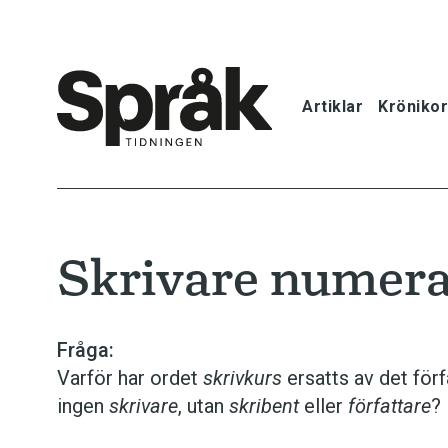
Artiklar
Krönikor
Hem
Artiklar
Skrivare numera
Krönikor
Språkfrågor
Fråga:
Varför har ordet
skrivkurs
ersatts av det förf
Skrivtips
ingen
skrivare
, utan
skribent
eller
författare
?
Bokrecensi