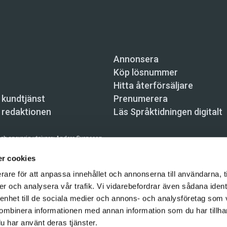
Annonsera
Köp lösnummer
Hitta återförsäljare
 kundtjänst
Prenumerera
 redaktionen
Läs Språktidningen digitalt
ch ansvarig utgivare:
Anders Svensson
n, Skeppsbron 34, 111 30 Stockholm,
info@spraktidningen.se
r cookies
rare för att anpassa innehållet och annonserna till användarna, t
 prenumeration: 08-121 062 34 (vardagar 8–17),
kundtjanst@spraktidningen.se
er och analysera vår trafik. Vi vidarebefordrar även sådana ident
automatiska tjänster och maskinläsbara metoder (robotar, spiders, indexering och likn
 enhet till de sociala medier och annons- och analysföretag som
hållet på denna webbplats är upphovsrättsligt skyddat.
ombinera informationen med annan information som du har tillhand
gen och Vetenskapsmedia i Sverige AB 2026
u har använt deras tjänster.