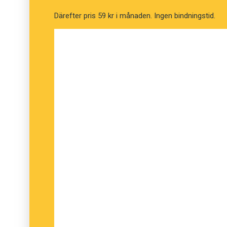
Därefter pris 59 kr i månaden. Ingen bindningstid.
Ingrid Olsson, Språkrådet