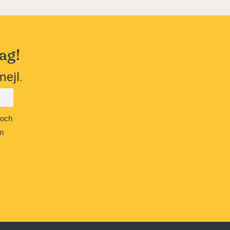
ag!
mejl.
 och
n