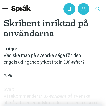
Skribent inriktad på
användarna
Hem
Artiklar
Fråga:
Vad ska man på svenska säga för den
Krönikor
engelskklingande yrkestiteln
UX writer
?
Språkfrågor
Skrivtips
Pelle
Bokrecensioner
Svar:
Kviss
Vi rekommenderar
ux-skribent
på svenska,
Podden
alltså att den engelska förkortningen
ux
, som