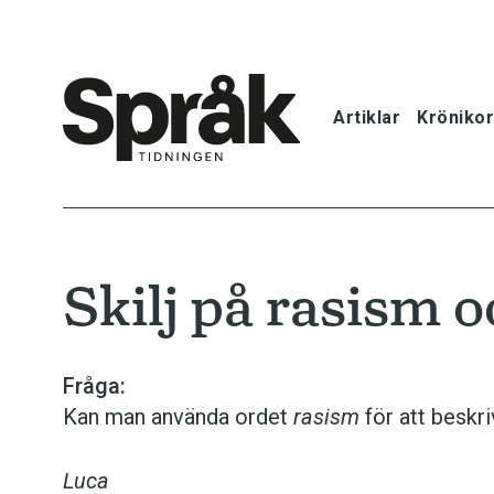
Artiklar
Krönikor
Hem
Artiklar
Skilj på rasism 
Krönikor
Språkfrågor
Fråga:
Kan man använda ordet
rasism
för att beskr
Skrivtips
Luca
Bokrecensi