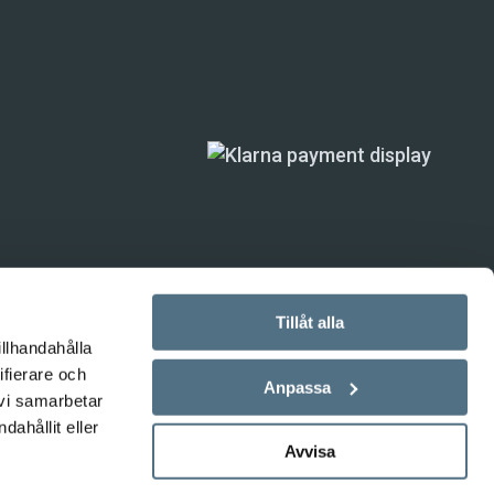
Tillåt alla
illhandahålla
ifierare och
ande) är inte
Anpassa
 vi samarbetar
ahållit eller
Avvisa