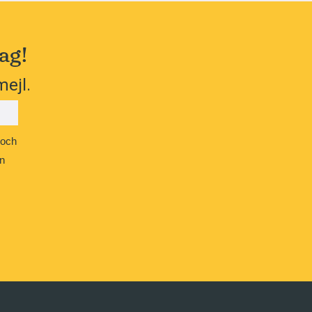
ag!
mejl.
 och
n