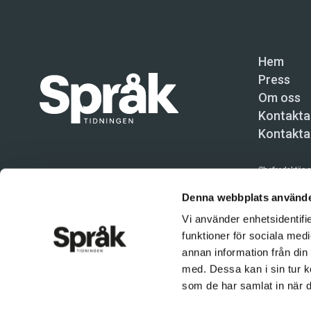
Hem
Press
Om oss
Kontakta
Kontakta
Chefredaktör o
Språktidninge
Denna webbplats använde
Vi använder enhetsidentifie
Kundtjänst och
funktioner för sociala medi
Användning av 
annan information från din
tillåten. Inne
med. Dessa kan i sin tur k
© Språktidnin
som de har samlat in när d