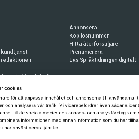
Annonsera
Köp lösnummer
Hitta återförsäljare
 kundtjänst
Prenumerera
 redaktionen
Läs Språktidningen digitalt
ch ansvarig utgivare:
Anders Svensson
n, Skeppsbron 34, 111 30 Stockholm,
info@spraktidningen.se
r cookies
rare för att anpassa innehållet och annonserna till användarna, t
 prenumeration: 08-121 062 34 (vardagar 8–17),
kundtjanst@spraktidningen.se
er och analysera vår trafik. Vi vidarebefordrar även sådana ident
automatiska tjänster och maskinläsbara metoder (robotar, spiders, indexering och likn
 enhet till de sociala medier och annons- och analysföretag som
hållet på denna webbplats är upphovsrättsligt skyddat.
ombinera informationen med annan information som du har tillhand
gen och Vetenskapsmedia i Sverige AB 2026
u har använt deras tjänster.