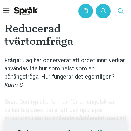
Reducerad
tvärtomfråga
Hem
Artiklar
Fråga:
Jag har observerat att ordet innit verkar
användas lite hur som helst som en
Krönikor
påhängsfråga. Hur fungerar det egentligen?
Språkfrågor
Karin S
Skrivtips
Bokrecensioner
Svar:
Den typiska formen för en engelsk så
kallad tag question är att den upprepar
Kviss
strukturen i det föregående påståendet, men att
Podden
ett jakande påstående får en nekande fråga och