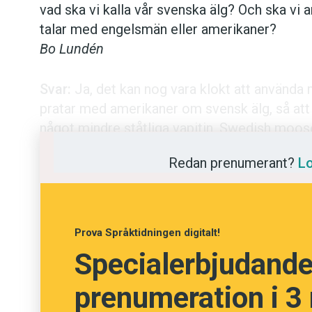
vad ska vi kalla vår svenska älg? Och ska vi
talar med engelsmän eller amerikaner?
Kviss
Bo Lundén
Podden
Svar:
Ja, det kan nog vara klokt att använd
Anmäl till 
pratar med amerikaner om svensk älg, så att 
något mindre ståtliga vapitin. Swedish mo
Föreslå nyo
ofta i turist- och jaktsammanhang.
Redan prenumerant?
Lo
Hans Lindquist, Malmö högskola
Annonsera
Prenumerer
Prova Språktidningen digitalt!
Läs Språkti
Specialerbjudande!
prenumeration i 3
Press