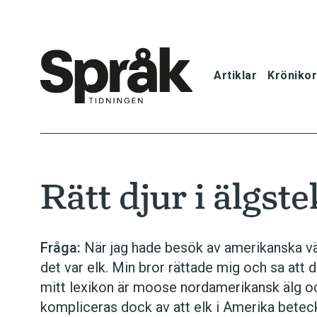
Artiklar
Krönikor
Hem
Artiklar
Rätt djur i älgst
Krönikor
Språkfrågor
Fråga:
När jag hade besök av amerikanska vän
det var elk. Min bror rättade mig och sa att
Skrivtips
mitt lexikon är moose nordamerikansk älg och
kompliceras dock av att elk i Amerika beteckn
Bokrecensi