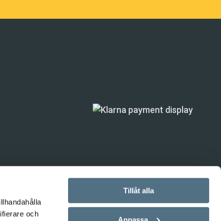
Tillåt alla
illhandahålla
ande) är inte
ifierare och
Anpassa