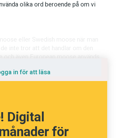
 använda olika ord beroende på om vi
a moose eller Swedish moose när man
språkpolisen
de inte tror att det handlar om den
ose och även European moose används
rd
gga in för att läsa
a
dningen digitalt
 Digital
 månader för