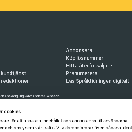
Annonsera
Köp lösnummer
Hitta återförsäljare
 kundtjänst
Prenumerera
 redaktionen
Läs Språktidningen digitalt
ch ansvarig utgivare:
Anders Svensson
n, Skeppsbron 34, 111 30 Stockholm,
info@spraktidningen.se
r cookies
 prenumeration: 08-121 062 34 (vardagar 8–17),
kundtjanst@spraktidningen.se
rare för att anpassa innehållet och annonserna till användarna, t
automatiska tjänster och maskinläsbara metoder (robotar, spiders, indexering och likn
er och analysera vår trafik. Vi vidarebefordrar även sådana ident