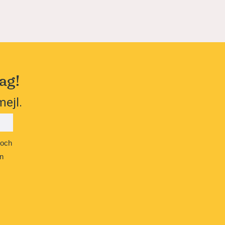
ag!
mejl.
 och
n