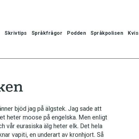
Skrivtips
Språkfrågor
Podden
Språkpolisen
Kvis
eken
ner bjöd jag på älgstek. Jag sade att
 det heter moose på engelska. Men enligt
 vår eurasiska älg heter elk. Det hela
ar vapiti, en underart av kronhjort. Så
oner