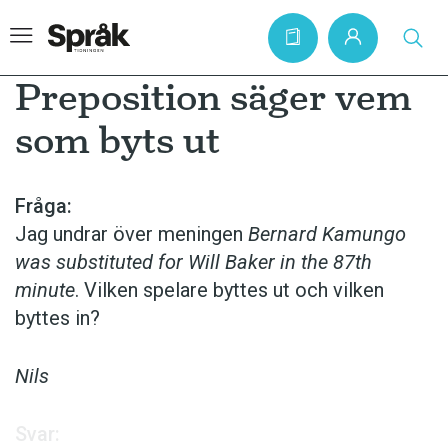
Preposition säger vem
som byts ut
Hem
Artiklar
Fråga:
Jag undrar över meningen
Bernard Kamungo
Krönikor
was substituted for Will Baker in the 87th
Språkfrågor
minute
. Vilken spelare byttes ut och vilken
Skrivtips
byttes in?
Bokrecensioner
Nils
Kviss
Podden
Svar: