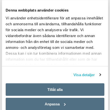
PUBLICERAD 2022-08-03
Denna webbplats använder cookies
Vi använder enhetsidentifierare för att anpassa innehållet
och annonserna till användarna, tillhandahålla funktioner
för sociala medier och analysera vår trafik. Vi
vidarebefordrar även sådana identifierare och annan
information från din enhet till de sociala medier och
annons- och analysföretag som vi samarbetar med.
Dessa kan i sin tur kombinera informationen med annan
information som du har tillhandahållit eller som de har
samlat in när du har använt deras tjänster.
Visa detaljer
Tillåt alla
Anpassa