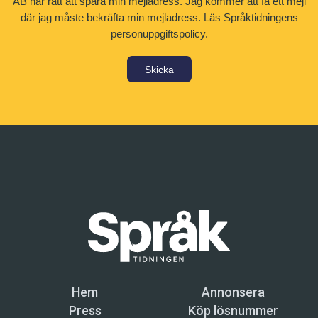
AB har rätt att spara min mejladress. Jag kommer att få ett mejl
där jag måste bekräfta min mejladress.
Läs Språktidningens
personuppgiftspolicy.
Skicka
Hem
Annonsera
Press
Köp lösnummer