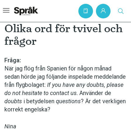
Olika ord för tvivel och
frågor
Hem
Artiklar
Fråga:
När jag flög från Spanien för någon månad
Krönikor
sedan hörde jag följande inspelade meddelande
Språkfrågor
från flygbolaget:
If you have any doubts, please
Skrivtips
do not hesitate to contact us
. An­vänder de
doubts
i betydelsen
questions
? Är det verkligen
Bokrecensioner
korrekt engelska?
Kviss
Podden
Nina