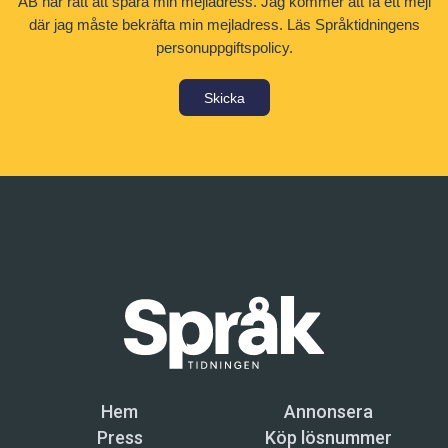
AB har rätt att spara min mejladress. Jag kommer att få ett mejl
där jag måste bekräfta min mejladress.
Läs Språktidningens
personuppgiftspolicy.
Skicka
Hem
Annonsera
Press
Köp lösnummer