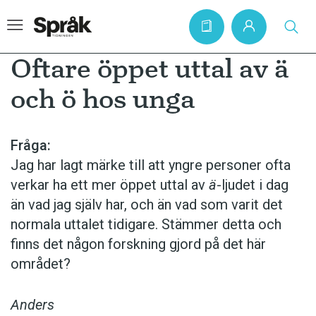
Oftare öppet uttal av ä
och ö hos unga
Hem
Artiklar
Fråga:
Jag har lagt märke till att yngre personer ofta
Krönikor
verkar ha ett mer öppet uttal av
ä
-ljudet i dag
Språkfrågor
än vad jag själv har, och än vad som varit det
Skrivtips
normala uttalet tidigare. Stämmer detta och
finns det någon forskning gjord på det här
Bokrecensioner
området?
Kviss
Podden
Anders