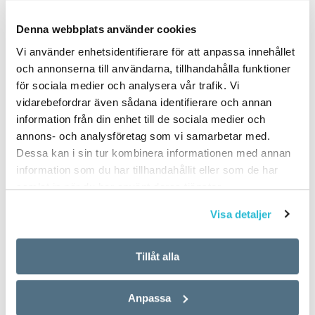
PUBLICERAD 2021-05-19
Denna webbplats använder cookies
Vi använder enhetsidentifierare för att anpassa innehållet
och annonserna till användarna, tillhandahålla funktioner
för sociala medier och analysera vår trafik. Vi
vidarebefordrar även sådana identifierare och annan
information från din enhet till de sociala medier och
annons- och analysföretag som vi samarbetar med.
Dessa kan i sin tur kombinera informationen med annan
information som du har tillhandahållit eller som de har
samlat in när du har använt deras tjänster.
Visa detaljer
Tillåt alla
Anpassa