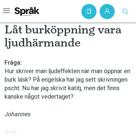
Låt burköppning vara
ljudhärmande
Hem
Artiklar
Fråga:
Hur skriver man ljudeffekten när man öppnar en
Krönikor
burk läsk? På engelska har jag sett skrivningen
Språkfrågor
pscht. Nu har jag skrivit katitj, men det finns
Skrivtips
kanske något vedertaget?
Bokrecensioner
Johannes
Kviss
Podden
Svar: