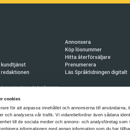
Annonsera
Köp lösnummer
Hitta återförsäljare
 kundtjänst
Prenumerera
 redaktionen
Läs Språktidningen digitalt
ch ansvarig utgivare:
Anders Svensson
n, Skeppsbron 34, 111 30 Stockholm,
info@spraktidningen.se
r cookies
rare för att anpassa innehållet och annonserna till användarna, t
 prenumeration: 08-121 062 34 (vardagar 8–17),
kundtjanst@spraktidningen.se
er och analysera vår trafik. Vi vidarebefordrar även sådana ident
automatiska tjänster och maskinläsbara metoder (robotar, spiders, indexering och likn
 enhet till de sociala medier och annons- och analysföretag som
hållet på denna webbplats är upphovsrättsligt skyddat.
ombinera informationen med annan information som du har tillhand