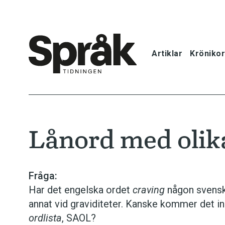
Artiklar
Krönikor
Hem
Artiklar
Lånord med olik
Krönikor
Språkfrågor
Fråga:
Har det engelska ordet
craving
någon svensk 
Skrivtips
annat vid graviditeter. Kanske kommer det in
ordlista
, SAOL?
Bokrecensi