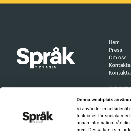
Hem
Press
Om oss
Kontakta
Kontakta
Chefredaktör o
Språktidninge
Denna webbplats använde
Vi använder enhetsidentifie
Kundtjänst och
funktioner för sociala medi
Användning av 
annan information från din
tillåten. Inne
med. Dessa kan i sin tur k