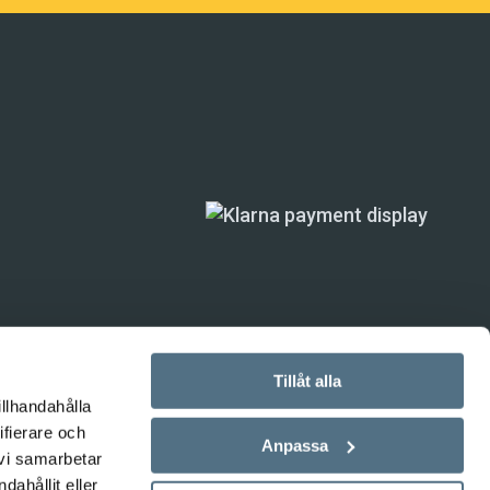
Tillåt alla
illhandahålla
ifierare och
ande) är inte
Anpassa
 vi samarbetar
ahållit eller