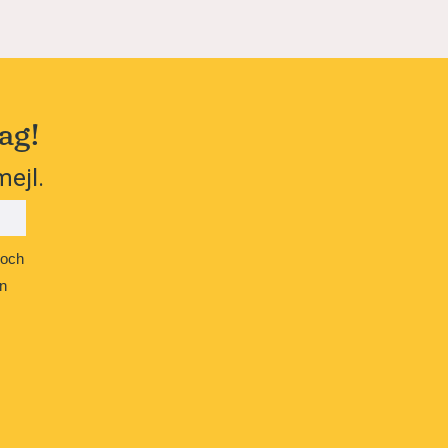
ag!
mejl.
 och
n