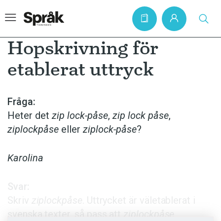
Hopskrivning för
etablerat uttryck
Hem
Artiklar
Fråga:
Heter det
zip lock-påse
,
zip lock påse
,
Krönikor
ziplockpåse
eller
ziplock-påse
?
Språkfrågor
Skrivtips
Karolina
Bokrecensioner
Svar:
Kviss
Skriv
ziplockpåse
. Uttrycket är väletablerat i
Podden
svenska texter, så pass att
ziplockpåse