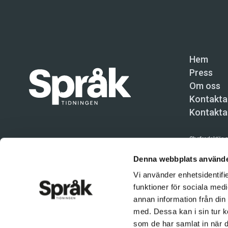
Hem
Press
Om oss
Kontakta
Kontakta
Chefredaktör o
Språktidninge
Denna webbplats använde
Vi använder enhetsidentifie
Kundtjänst och
funktioner för sociala medi
Användning av 
annan information från din
tillåten. Inne
med. Dessa kan i sin tur k
© Språktidnin
som de har samlat in när d