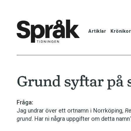
Artiklar
Krönikor
Hem
Artiklar
Grund syftar på 
Krönikor
Språkfrågor
Fråga:
Jag undrar över ett ortnamn i Norrköping,
Re
Skrivtips
grund
. Har ni några uppgifter om detta namn
Bokrecensi