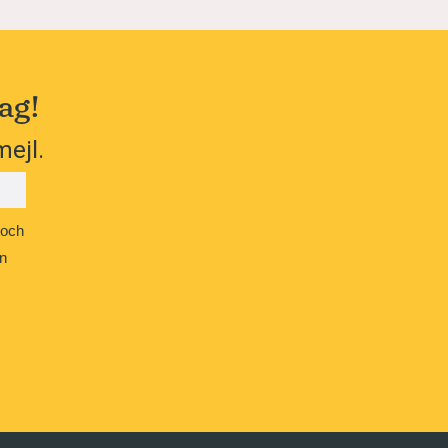
ag!
mejl.
 och
n