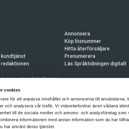
Annonsera
Köp lösnummer
Hitta återförsäljare
 kundtjänst
Prenumerera
 redaktionen
Läs Språktidningen digitalt
ch ansvarig utgivare:
Anders Svensson
n, Skeppsbron 34, 111 30 Stockholm,
info@spraktidningen.se
r cookies
rare för att anpassa innehållet och annonserna till användarna, t
 prenumeration: 08-121 062 34 (vardagar 8–17),
kundtjanst@spraktidningen.se
er och analysera vår trafik. Vi vidarebefordrar även sådana ident
automatiska tjänster och maskinläsbara metoder (robotar, spiders, indexering och likn
 enhet till de sociala medier och annons- och analysföretag som
hållet på denna webbplats är upphovsrättsligt skyddat.
ombinera informationen med annan information som du har tillhand
gen och Vetenskapsmedia i Sverige AB 2026
u har använt deras tjänster.