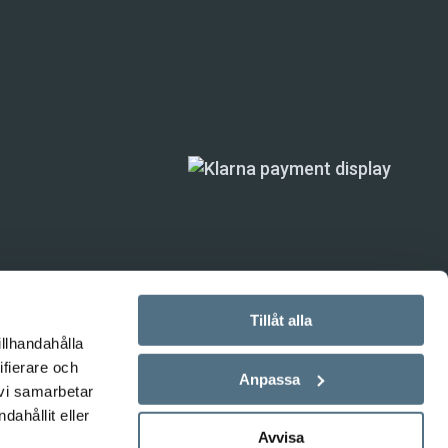
Tillåt alla
illhandahålla
ifierare och
ande) är inte
Anpassa
 vi samarbetar
ahållit eller
Avvisa