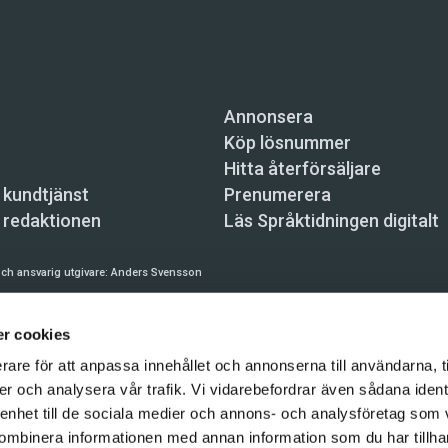
Annonsera
Köp lösnummer
Hitta återförsäljare
 kundtjänst
Prenumerera
 redaktionen
Läs Språktidningen digitalt
ch ansvarig utgivare:
Anders Svensson
n, Skeppsbron 34, 111 30 Stockholm,
info@spraktidningen.se
r cookies
 prenumeration: 08-121 062 34 (vardagar 8–17),
kundtjanst@spraktidningen.se
rare för att anpassa innehållet och annonserna till användarna, t
automatiska tjänster och maskinläsbara metoder (robotar, spiders, indexering och likn
er och analysera vår trafik. Vi vidarebefordrar även sådana ident
hållet på denna webbplats är upphovsrättsligt skyddat.
 enhet till de sociala medier och annons- och analysföretag som
gen och Vetenskapsmedia i Sverige AB 2026
ombinera informationen med annan information som du har tillhand