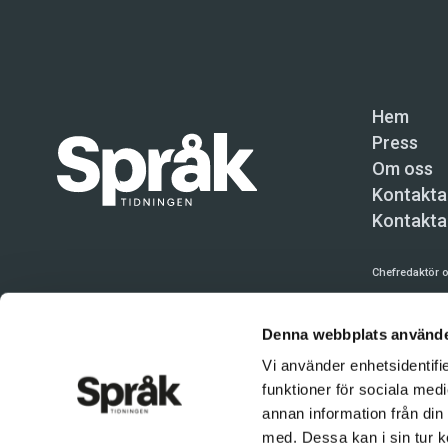
Hem
Press
Om oss
Kontakta
Kontakta
Chefredaktör o
Språktidninge
Denna webbplats använde
Kundtjänst och
Vi använder enhetsidentifie
Användning av 
funktioner för sociala medi
tillåten. Inne
annan information från din
© Språktidnin
med. Dessa kan i sin tur k