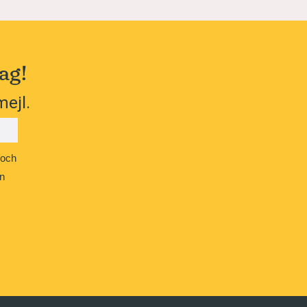
ag!
mejl.
 och
n