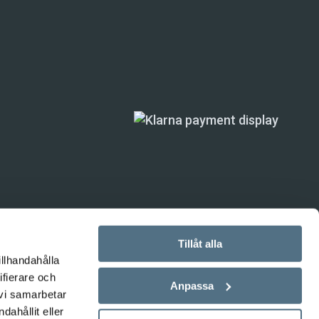
Tillåt alla
illhandahålla
ande) är inte
ifierare och
Anpassa
 vi samarbetar
ahållit eller