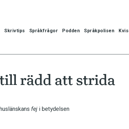
Skrivtips
Språkfrågor
Podden
Språkpolisen
Kvis
ll rädd att strida
bohuslänskans
fej
i betydelsen
oner