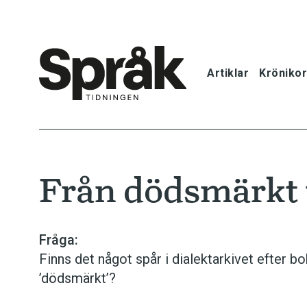
Artiklar
Krönikor
Hem
Artiklar
Från dödsmärkt ti
Krönikor
Språkfrågor
Fråga:
Finns det något spår i dialektarkivet efter 
Skrivtips
’dödsmärkt’?
Bokrecensi