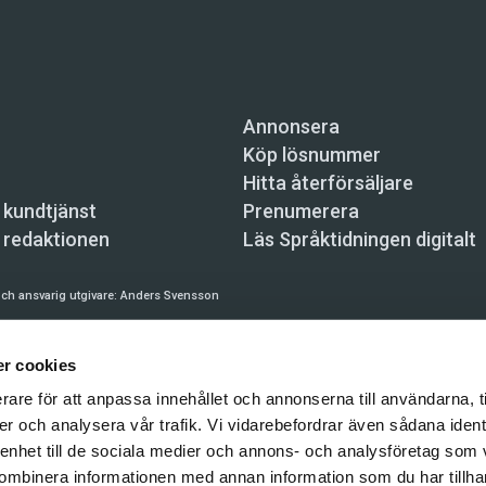
Annonsera
Köp lösnummer
Hitta återförsäljare
 kundtjänst
Prenumerera
 redaktionen
Läs Språktidningen digitalt
ch ansvarig utgivare:
Anders Svensson
n, Skeppsbron 34, 111 30 Stockholm,
info@spraktidningen.se
r cookies
 prenumeration: 08-121 062 34 (vardagar 8–17),
kundtjanst@spraktidningen.se
rare för att anpassa innehållet och annonserna till användarna, t
automatiska tjänster och maskinläsbara metoder (robotar, spiders, indexering och likn
er och analysera vår trafik. Vi vidarebefordrar även sådana ident
hållet på denna webbplats är upphovsrättsligt skyddat.
 enhet till de sociala medier och annons- och analysföretag som
gen och Vetenskapsmedia i Sverige AB 2026
ombinera informationen med annan information som du har tillhand