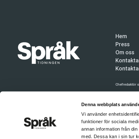
Hem
Press
Om oss
Kontakta
Kontakta
Chefredaktör o
Språktidninge
Denna webbplats använde
Kundtjänst och
Vi använder enhetsidentifie
Användning av 
funktioner för sociala medi
tillåten. Inne
annan information från din
© Språktidnin
med. Dessa kan i sin tur k