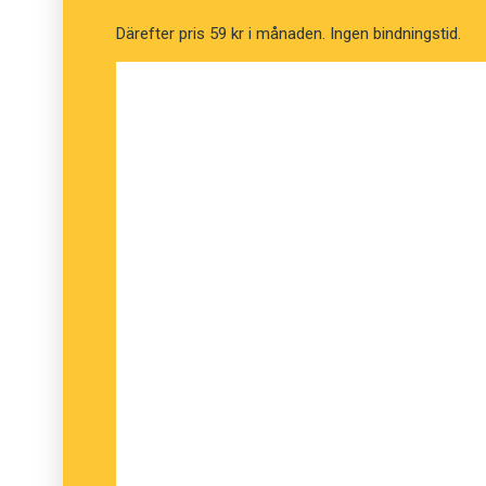
Maria Bylin, Språkrådet
Därefter pris 59 kr i månaden. Ingen bindningstid.