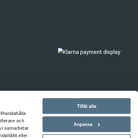
Tillåt alla
illhandahålla
ande) är inte
ifierare och
Anpassa
 vi samarbetar
ahållit eller