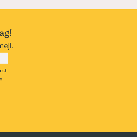
ag!
mejl.
 och
n