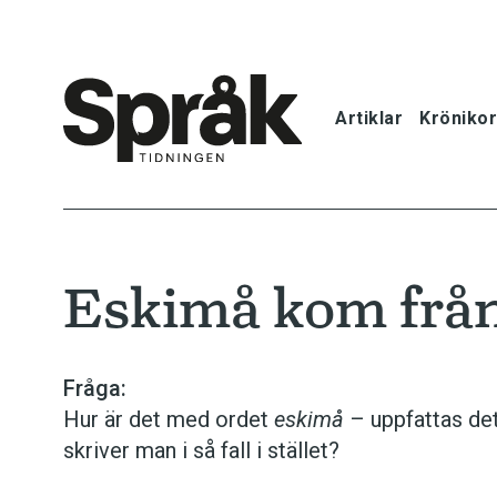
Artiklar
Krönikor
Hem
Artiklar
Eskimå kom från
Krönikor
Språkfrågor
Fråga:
Hur är det med ordet
eskimå
– uppfattas de
Skrivtips
skriver man i så fall i stället?
Bokrecensi