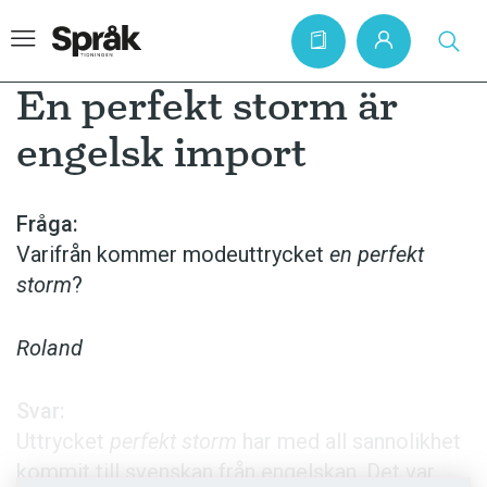
En perfekt storm är
engelsk import
Hem
Artiklar
Fråga:
Varifrån kommer modeuttrycket
en perfekt
Krönikor
storm
?
Språkfrågor
Skrivtips
Roland
Bokrecensioner
Svar:
Kviss
Uttrycket
perfekt storm
har med all sannolikhet
Podden
kommit till svenskan från engelskan. Det var