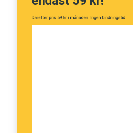
endast 59 kr!
Här går det alltså inte att säga vad som är rä
sätter sig i längden.
Därefter pris 59 kr i månaden. Ingen bindningstid.
Ola Karlsson, Språkrådet