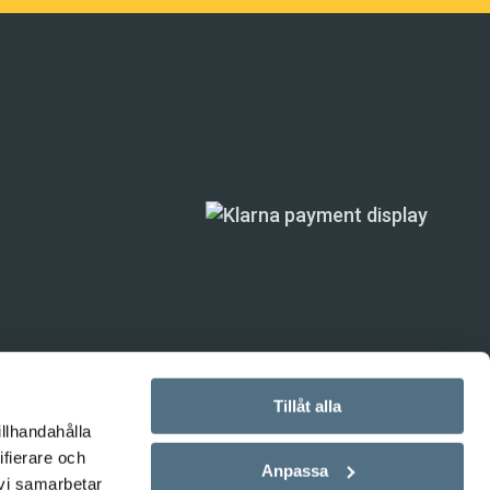
Tillåt alla
illhandahålla
ande) är inte
ifierare och
Anpassa
 vi samarbetar