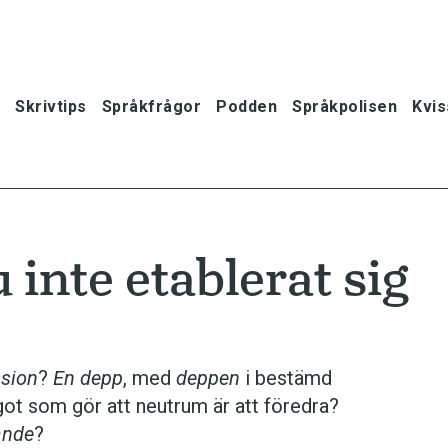
Skrivtips
Språkfrågor
Podden
Språkpolisen
Kvis
inte etablerat sig
sion
?
En depp
, med
deppen
i bestämd
ågot som gör att neutrum är att föredra?
ande
?
oner