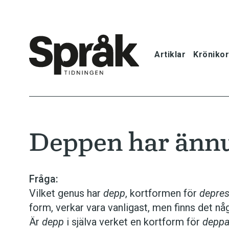
Artiklar
Krönikor
Hem
Artiklar
Deppen har ännu 
Krönikor
Språkfrågor
Fråga:
Vilket genus har
depp
, kortformen för
depres
Skrivtips
form, verkar vara vanligast, men finns det n
Är
depp
i själva verket en kortform för
depp
Bokrecensi