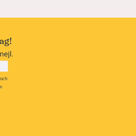
ag!
mejl.
 och
n