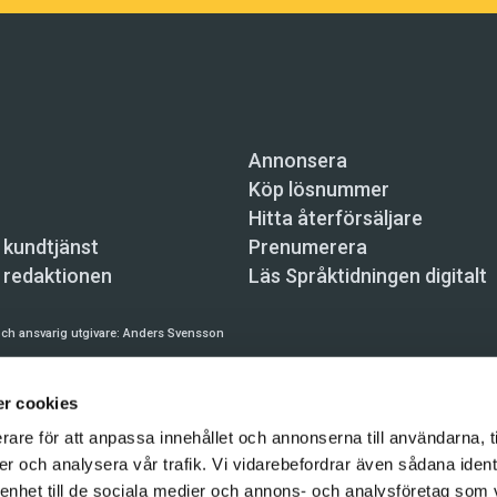
Annonsera
Köp lösnummer
Hitta återförsäljare
 kundtjänst
Prenumerera
 redaktionen
Läs Språktidningen digitalt
ch ansvarig utgivare:
Anders Svensson
n, Skeppsbron 34, 111 30 Stockholm,
info@spraktidningen.se
r cookies
 prenumeration: 08-121 062 34 (vardagar 8–17),
kundtjanst@spraktidningen.se
rare för att anpassa innehållet och annonserna till användarna, t
automatiska tjänster och maskinläsbara metoder (robotar, spiders, indexering och likn
er och analysera vår trafik. Vi vidarebefordrar även sådana ident
hållet på denna webbplats är upphovsrättsligt skyddat.
 enhet till de sociala medier och annons- och analysföretag som