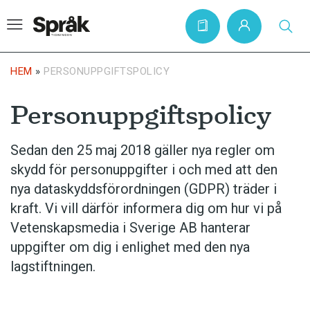
HEM
»
PERSONUPPGIFTSPOLICY
Personuppgiftspolicy
Hem
Artiklar
Sedan den 25 maj 2018 gäller nya regler om
Krönikor
skydd för personuppgifter i och med att den
Språkfrågor
nya dataskyddsförordningen (GDPR) träder i
kraft. Vi vill därför informera dig om hur vi på
Skrivtips
Vetenskapsmedia i Sverige AB hanterar
Bokrecensioner
uppgifter om dig i enlighet med den nya
Kviss
lagstiftningen.
Podden