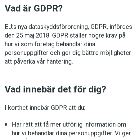
Anmäl till språkpolisen
Vad är GDPR?
Föreslå nyord
Annonsera
EU:s nya dataskyddsförordning, GDPR, infördes
den 25 maj 2018. GDPR ställer högre krav på
Prenumerera
hur vi som företag behandlar dina
Läs Språktidningen digitalt
personuppgifter och ger dig bättre möjligheter
Press
att påverka vår hantering.
Vad innebär det för dig?
I korthet innebär GDPR att du:
Har rätt att få mer utförlig information om
hur vi behandlar dina personuppgifter. Vi ger