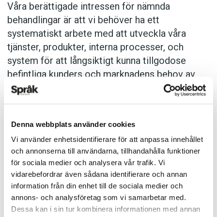
Våra berättigade intressen för nämnda
behandlingar är att vi behöver ha ett
systematiskt arbete med att utveckla våra
tjänster, produkter, interna processer, och
system för att långsiktigt kunna tillgodose
befintliga kunders och marknadens behov av
utveckling.
Direktmarknadsföring
Denna webbplats använder cookies
Vi behandlar personuppgifter för att kunna
Vi använder enhetsidentifierare för att anpassa innehållet
marknadsföra våra produkter och tjänster
och annonserna till användarna, tillhandahålla funktioner
för sociala medier och analysera vår trafik. Vi
direkt till dig. För att vi ska kunna göra detta
vidarebefordrar även sådana identifierare och annan
använder vi dina personuppgifter (t.ex. din
information från din enhet till de sociala medier och
prenumerationshistorik) så att vi kan ta fram
annons- och analysföretag som vi samarbetar med.
erbjudanden som är relevanta för just dig och
Dessa kan i sin tur kombinera informationen med annan