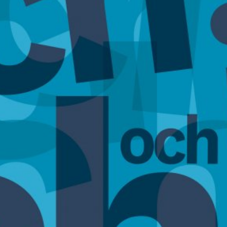
språkpolisen
rd
a
dningen digitalt