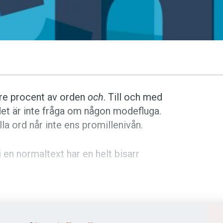
tre procent av orden
och
. Till och med
det är inte fråga om någon modefluga.
la ord når inte ens promillenivån.
i en normaltext har en helt bisarr
staven
k
. Ibland stavas det med
c
eller
 att återge ljudföljden
ks
. I vissa ord,