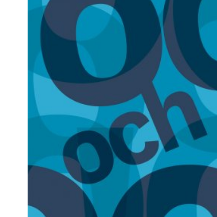
Kviss
Podden
Anmäl till 
Föreslå nyo
Annonsera
Prenumerer
Läs Språkti
Press