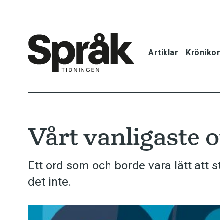
Artiklar
Krönikor
Hem
Artiklar
Vårt vanligaste 
Krönikor
Språkfrågor
Ett ord som och borde vara lätt att 
det inte.
Skrivtips
Bokrecensi