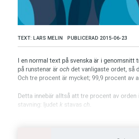
TEXT: LARS MELIN
PUBLICERAD 2015-06-23
I en normal text på svenska är i genomsnitt 
på runstenar är
och
det vanligaste ordet, så 
Och tre procent är mycket; 99,9 procent av al
Detta innebär alltså att tre procent av orden 
stavning: ljudet
k
stavas
ch
.
I andra sammanhang stavas ljudet
k
med bok
ck
. Det kan även stavas med bokstaven
x
för