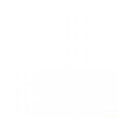
Kviss
Podden
Anmäl till 
Föreslå nyo
Annonsera
Prenumerer
Läs Språkti
Press