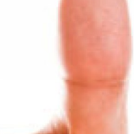
språkpolisen
rd
a
dningen digitalt