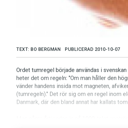
TEXT: BO BERGMAN
PUBLICERAD 2010-10-07
Ordet tumregel började användas i svenskan 
heter det om regeln: "Om man håller den hög
vänder handens insida mot magneten, afvike
(tumregeln)." Det rör sig om en regel inom 
Danmark, där den bland annat har kallats tom
Men några årtionden in på 1900-talet uppträ
innebörden 'enkel minnesregel; riktlinje; prax