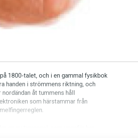
på 1800-talet, och i en gammal fysikbok
ra handen i strömmens riktning, och
r nordändan åt tummens håll
elektroniken som härstammar från
melfingerreglen.
der en ny tumregel, som ungefär har
is'. Förlagan ska vi söka i engelskans