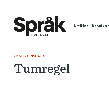
Artiklar
Krönikor
Hem
Artiklar
OKATEGORISERADE
Tumregel
Krönikor
Språkfrågor
Skrivtips
Bokrecensi