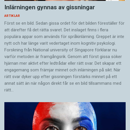
också skrivit böcker om flerspråkighet och
Inlärningen gynnas av gissningar
håller föreläsningar i ämnet för andra föräldrar.
ARTIKLAR
Enligt Michelle Cadeau har barnens plats i
Först se en bild. Sedan gissa ordet för det bilden föreställer för
syskonskaran stor betydelse för hur väl de lär
att därefter få det rätta svaret. Det inslaget finns i flera
sig tala sitt andraspråk, något som även stöds
populära appar som används för språkinlärning. Greppet är inte
nytt och har länge varit vedertaget inom kognitiv psykologi.
av forskning.
Forskning från National university of Singa­pore förklarar nu
varför metoden är framgångsrik. Genom att först gissa ­söker
– Det första barnet får ofta betydligt mer tid
hjärnan mer aktivt ­efter ledtrådar eller rätt svar. Det skapar ett
och uppmärksamhet från föräldrarna än det
engagemang som främjar minnet och inlärningen på sikt. När
rätt svar dyker upp efter gissningen förstärks minnet på ett
andra barnet, och det påverkar självfallet
annat sätt än när någon direkt får se en bild tillsammans med
möjligheten att lära sig sitt minoritetsspråk.
rätt…
Michelle Cadeau är född och uppvuxen i
Sverige, men bor i dag i USA med sin man som
kommer från Haiti. Parets två barn talade
svenska ihop de första åren, men när äldsta