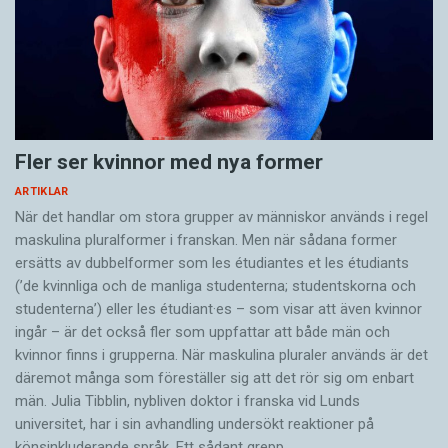
sonen började skolan övergick de till engelska.
– Den stora pojken tyckte att det var lättare
eftersom han talade engelska i skolan. Den lilla,
som gör allt för att bli som storebror, gjorde
Fler ser kvinnor med nya former
likadant. Men när de pratar om eller är i Sverige
ARTIKLAR
använder de svenska.
När det handlar om stora grupper av människor används i regel
maskulina pluralformer i franskan. Men när sådana ­former
ersätts av dubbel­former som les étudiantes et les étudiants
Michelle Cadeaus råd är att utnyttja tiden med
(’de kvinnliga och de manliga studenterna; studentskorna och
första barnet för att stärka minoritetsspråket
studenterna’) eller les étudiant·es – som visar att även kvinnor
så mycket det går. När nästa barn kommer kan
ingår – är det också fler som uppfattar att både män och
kvinnor finns i grupperna. När maskulina pluraler används är det
man gärna be det stora barnet hjälpa till att tala
där­emot många som föreställer sig att det rör sig om enbart
minoritetsspråket med sitt nya syskon.
män. Julia Tibblin, nybliven doktor i franska vid Lunds
universitet, har i sin avhandling undersökt reaktioner på
– Efter några år kommer barnen att prata mer
könsinkluderande språk. Ett sådant grepp…