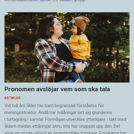
med varandra än med föräldrarna. Om inte
första barnet då har lärt sig minoritetsspråket,
kan man glömma att tvåan ska göra det.
* Mamusiu, idziesz teraz do pracy (polska):
’Mamma, ska du gå och jobba nu?’
Baba, Juliaru didi? (persiska): ’Pappa, har du
sett Julia?’
Pronomen avslöjar vem som ska tala
ARTIKLAR
Vid två års ålder har barn begränsad förståelse för
meningsstruktur. Ändå har tvååringar lärt sig grunderna
i turtagning i samtal. Förmågan utvecklas ytterligare i takt med
åldern medan ettåringar ännu inte har snappat upp den. Det
visar en studie utförd av nederländska forskare. Forskarna har