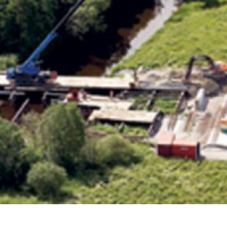
språkpolisen
rd
a
dningen digitalt