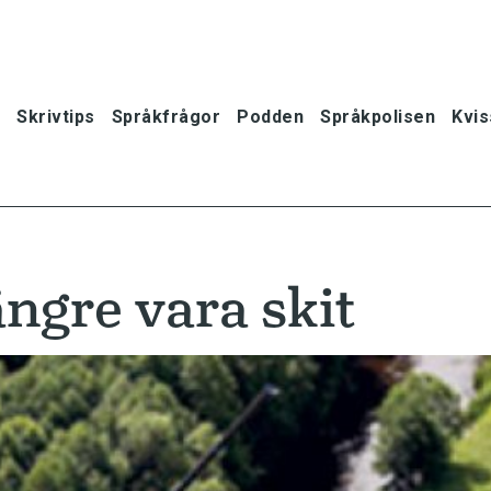
Skrivtips
Språkfrågor
Podden
Språkpolisen
Kvis
ängre vara skit
oner