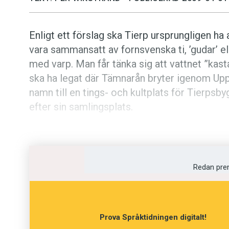
Enligt ett förslag ska Tierp ursprungligen ha
vara sammansatt av fornsvenska ti, ’gudar’ elle
med varp. Man får tänka sig att vattnet ”kas
ska ha legat där Tämnarån bryter igenom Upp
namn till en tings- och kultplats för Tierpsbyg
efter sin samlingsplats.
Enligt ett annat förslag kommer Tierp från e
namnet är då ett urnordiskt twi, ’tvedelad’, 
besläktat warpio, ’höjdsträckning, ås’. Namn
Redan pre
tudelning genom åsgenombrottet vid Torslun
vara trevligare än ett äldre, som påstod att 
’smutsskorpa’ eller ’torkad skit’.
Prova Språktidningen digitalt!