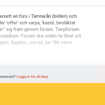
 avsett en fors i Tämnarån (bilden) och
r ’offer’ och varpa, ’kasta’, besläktat
tar” sig fram genom forsen. Tierpforsen
salaåsen. Forsen ska sedan ha lånat sitt
den. Bygden, i sin tur, har fått namn
tt konstruerat ord: Twi-wærp. Förleden i
och efterleden ett med verbet varpa
et skulle syfta på Uppsalaåsen och dess
numerant?
Logga in för att läsa
da. För Tierpborna torde dessa förslag
ortnamnet innehöll dialektordet arp,