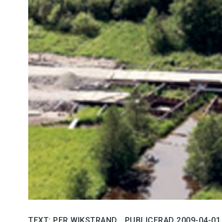
Kviss
Podden
Anmäl till 
Föreslå nyo
Annonsera
Prenumerer
Läs Språkti
Press
TEXT: PER WIKSTRAND
PUBLICERAD 2009-04-01