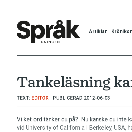
Artiklar
Krönikor
Hem
Artiklar
Tankeläsning kan
Krönikor
Språkfrågor
TEXT:
EDITOR
PUBLICERAD 2012-06-03
Skrivtips
Vilket ord tänker du på? Nu kanske du inte k
vid University of California i Berkeley, USA, h
Bokrecensi