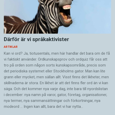
stöna snarare än tala, och hur väl medvetna
passiv svensk språkkunskap. Den låg latent,
danskarna än är om att de väcker
men de hade ingen användning av den i det
uppmärksamhet hos nästan alla andra nationer
dagliga livet.
på grund av detta på andra håll icke brukade
uttalssätt, så finner de likväl själva en sådan
Att man kunde läsa katekesen på svenska eller
Därför är vi språkaktivister
glädje i det, att den dansk som inte frambringar
sjunga svenska psalmer betydde alltså inte på
sitt språkljud tillräckligt djupt ur sina inälvor
ARTIKLAR
något vis att man bytte språk i vardagen. Det
Kan vi ord? Ja, tiotusentals, men här handlar det bara om de få
anses tala föga urbant och väl. Så har var och
faktum att den skånska dialekten än i dag har
vi faktiskt använder. Ordkunskapsprov och ordquiz får oss att
en sin skönhetsuppfattning.
kvar sina tydliga särdrag är ett bevis så gott
tro på orden som någon sorts kunskapsområde, precis som
som något på att nationsövergången 1658 inte
det periodiska systemet eller Stockholms gator. Man kan lite
Johannes Fabrins något illvilliga text tyder
gjorde någon omedelbar skillnad när det gällde
grann eller mycket, men sällan allt. Visst finns det likheter, men
skillnaderna är stora. En likhet är att det finns fler ord än vi kan
kanske på att det som kallas stød – det
hur människor talade.
säga. Och det kommer nya varje dag, inte bara till nyordslistan
egenartade danska sättet att ”störa”
i december: nya namn på varor, gator, företag, organisationer,
stämbandens svängningar så att det låter som
De nyheter som efter 1658 har nästlat sig in i
nya termer, nya samman­sättningar och förkortningar, nya
ett litet stopp i talet – utgjorde en tydlig
skånskan kommer snarare från Stockholm än
modeord … Ingen kan allt, bara det vi har nytta…
skillnad mellan svenska/skånska och danska på
från Köpenhamn. Och för Skånes del var det