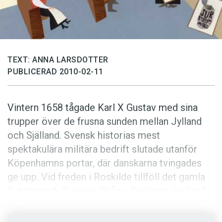
Anmäl till språkpolisen
Föreslå nyord
Annonsera
Prenumerera
TEXT: ANNA LARSDOTTER
PUBLICERAD 2010-02-11
Läs Språktidningen digitalt
Press
Vintern 1658 tågade Karl X Gustav med sina
trupper över de frusna sunden mellan Jylland
och Själland. Svensk historias mest
spektakulära militära bedrift slutade utanför
Köpenhamns portar, där danskarna tvingades
ge upp. Vid freden i Roskilde tillföll det gamla
Östdanmark Sverige. Skåne, Blekinge, Halland
och Bohuslän har sedan dess varit en del av det
svenska riket.