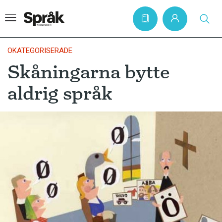
OKATEGORISERADE
Skåningarna bytte
Hem
aldrig språk
Artiklar
Krönikor
Språkfrågor
Skrivtips
Bokrecensioner
Kviss
Podden