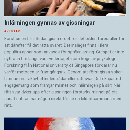
Språkanalyser av kyrklig korrespondens och
svenskar och skåningar talar med munnen,
domstolsdokument har dock kunnat både
medan danskarna använder magen:
fördjupa och komplicera bilden. Sådan
Inlärningen gynnas av gissningar
forskning har gjorts av bland andra
kyrkohistorikern Stig Alenäs och språkvetaren
Ty vi svenskar, jämte skåningarna, frambringar
ARTIKLAR
Först se en bild. Sedan gissa ordet för det bilden föreställer för
Stig Örjan Ohlsson.
utan möda och ansträngning vilka ord som
att därefter få det rätta svaret. Det inslaget finns i flera
helst, i det att vi bildar yttranden och stavelser i
populära appar som används för språkinlärning. Greppet är inte
själva munnen. Men danskarna bildar de
Generellt kan man säga att förändringen av
nytt och har länge varit vedertaget inom kognitiv psykologi.
enskilda stavelserna och rentav enskilda
skriftspråket var en långsam men stadig
Forskning från National university of Singa­pore förklarar nu
varför metoden är framgångsrik. Genom att först gissa ­söker
bokstäver, i synnerhet vokaler och diftonger, så
process som spände över åtskilliga decennier.
hjärnan mer aktivt ­efter ledtrådar eller rätt svar. Det skapar ett
att säga i djupet av sin mage, och de ljud de
Närstudier av de skånska prästernas brev visar
engagemang som främjar minnet och inlärningen på sikt. När
åstadkommer stöter de därefter fram med
att de ett par år efter Roskildefreden nästan
rätt svar dyker upp efter gissningen förstärks minnet på ett
sådan styrka att de för utomstående tycks
uteslutande använde sig av danska i kontakt
annat sätt än när någon direkt får se en bild tillsammans med
stöna snarare än tala, och hur väl medvetna
rätt…
med svenska myndigheter.
danskarna än är om att de väcker
uppmärksamhet hos nästan alla andra nationer
För att visa sin goda vilja kunde de dock stoppa