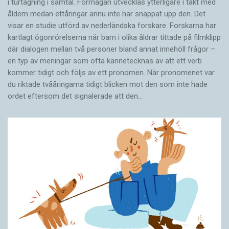
svenskan än danskan. De som inte hade några
i turtagning i samtal. Förmågan utvecklas ytterligare i takt med
åldern medan ettåringar ännu inte har snappat upp den. Det
kontakter med huvudstaden på Själland, och
Bokstäverna ø, aa och æ är i princip helt borta,
visar en studie utförd av nederländska forskare. Forskarna har
därmed inte hade försökt rätta sig efter e-
medan det förekommer exempel där for
kartlagt ögonrörelserna när barn i olika åldrar tittade på filmklipp
skicket, fick alltså även i detta hänseende en
ersätter prepositionen för och ändelsen ld
där dialogen mellan två personer bland annat innehöll frågor –
fördel när det gällde anpassning till
en typ av meningar som ofta kännetecknas av att ett verb
används i stället för ll.
kommer tidigt och följs av ett pronomen. När pronomenet var
rikssvenskan.
du riktade tvååringarna tidigt blicken mot den som inte hade
Vanligast är dock användningen av svagtonigt e
ordet eftersom det ­signalerade att den…
De flesta forskare verkar dock vara eniga om
(53 procent) i stället för a (47 procent),
att de skånska dialekterna inte påverkades
exempelvis förmoder i stället för förmodar.
särskilt mycket av nationalitetsbytet.
Detta är ett av de mest utmärkande dragen
som skiljer skriven danska från skriven svenska.
- Man kan med stor säkerhet säga att den
svenska erövringen av Skåne lämnade
Hur mycket vet vi då om det språk som vanligt
dialekterna fullständigt oberörda, säger Ulf
folk talade under denna turbulenta tid i Skånes
Teleman, professor emeritus i nordiska språk
historia? Ett av få vittnesbörd om 1600-talets
vid Lunds universitet.
talspråk är en avhandling av Johannes Fabrin,