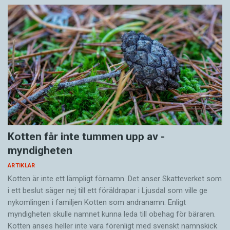
1600-talet. Liksom att detta ”tjocka” sätt att
därmed svenska - inte danska - som blev norm i
tala ansågs fint och förknippades med stad och
den kommande dialektutjämningen.
överklass.
Alltså kan man tänka sig att de skåningar som
före nationalitetsskiftet ville göra karriär och
hålla sig väl med makten i Köpenhamn försökte
anamma ett mer ”maginfluerat” sätt att tala.
Det betyder också, paradoxalt nog, att
Kotten får inte tummen upp av ­
allmogen hade det lättare än till exempel adels-
myndigheten
och ämbetsmän att ta till sig ett svenskt
ARTIKLAR
riksspråk efter 1658. Folket var i lägre grad
Kotten är inte ett lämpligt förnamn. Det anser Skatte­verket som
påverkade av högreståndsdanskan.
i ett beslut säger nej till ett föräldra­par i Ljusdal som ville ge
nykomlingen i familjen Kotten som andranamn. Enligt
Ytterligare en poäng är att de flesta skånska
myndigheten skulle namnet kunna leda till obehag för bäraren.
Kotten anses heller inte vara förenligt med svenskt namnskick
dialekter, redan före nationalitetsövergången,