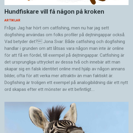
utgiven i Lund 1684. Han förfäktar idén att
Hundfiskare vill få någon på kroken
En liknande uppfattning har Carl-Erik Lundbladh,
skillnaden mellan svenska och skånska är
arkivchef vid Dialekt- och ortnamnsarkivet i
mindre än mellan danska och skånska. Analysen
ARTIKLAR
Lund.
Fråga: Jag har hört om catfishing, men nu har jag sett
är inte särskilt djuplodande, utan går ut på att
dogfishing användas om folks profiler på dejtningappar också.
svenskar och skåningar talar med munnen,
Vad betyder det? Jona Svar: Både catfishing och dogfishing
- Dialekternas förändring var en långsam
medan danskarna använder magen:
handlar i grunden om att låtsas vara någon man inte är online
process ända fram till slutet av 1800-talet. Det
för att få en fördel, till exempel på dejtningappar. Catfishing är
var först med industrialisering, allmän skola
det ursprungliga uttrycket av dessa två och innebär att man
Ty vi svenskar, jämte skåningarna, frambringar
skapar sig en falsk identitet online med hjälp av någon annans
och inflyttning till städerna som talspråket kom
utan möda och ansträngning vilka ord som
bilder, ofta för att verka mer attraktiv än man faktiskt är.
att ändras.
helst, i det att vi bildar yttranden och stavelser i
Dogfishing är troligen ett exempel på analogibildning där ett nytt
själva munnen. Men danskarna bildar de
ord skapas efter ett mönster av ett befintligt.…
Ulf Teleman hävdar också att det främst var
enskilda stavelserna och rentav enskilda
stadsborna som påverkades av svenskan.
bokstäver, i synnerhet vokaler och diftonger, så
att säga i djupet av sin mage, och de ljud de
åstadkommer stöter de därefter fram med
- De stängdes av från sitt gamla kontaktnät i
sådan styrka att de för utomstående tycks
Danmark. Landsbygdens befolkning fick en mer