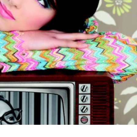
språkpolisen
rd
a
dningen digitalt