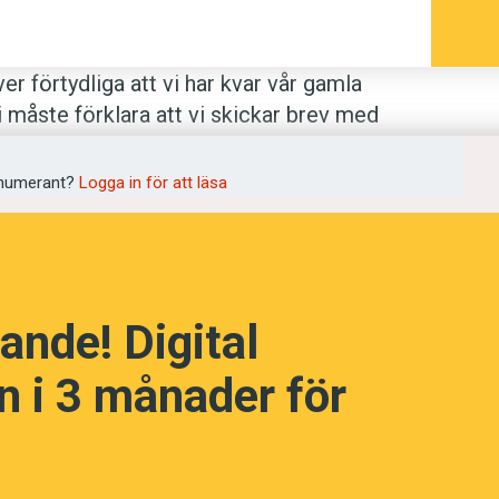
ver förtydliga att vi har kvar vår gamla
vi måste förklara att vi skickar brev med
andysporten har gjort att vi behöver
menet uppmärksammas på Svenska­
numerant?
Logga in för att läsa
tar snigelpost, och vips har språket
ande! Digital
 i 3 månader för