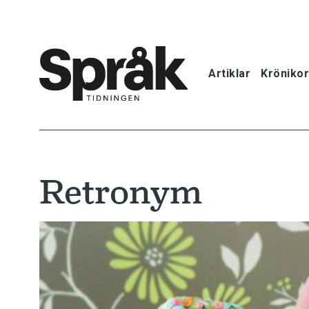
Artiklar
Krönikor
Hem
Artiklar
Retronym
Krönikor
Språkfrågor
Skrivtips
Bokrecensi