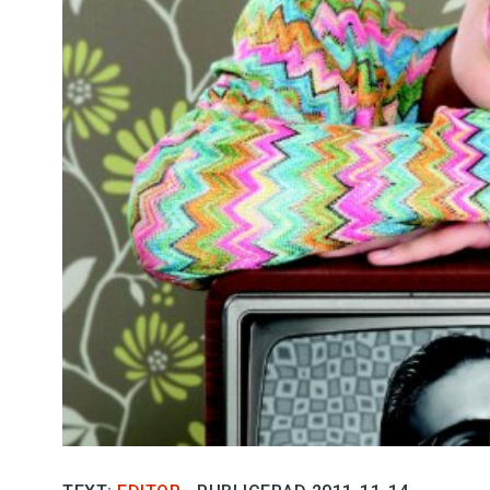
Kviss
Podden
Anmäl till 
Föreslå nyo
Annonsera
Prenumerer
Läs Språkti
Press