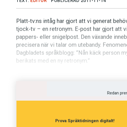
TEXT:
EDITOR
PUBLICERAD 2011-11-14
Platt-tv:ns intåg har gjort att vi generat behö
tjock-tv – en retronym. E-post har gjort att 
pappers- eller snigel­post. Den växande inneb
precisera­ när vi talar om utebandy. Feno
Dagbladets språkblogg: ”Nån käck person myn
berikats med en ny retronym.”
Redan pre
Prova Språktidningen digitalt!