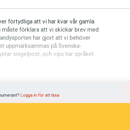
ver förtydliga att vi har kvar vår gamla
vi måste förklara att vi skickar brev med
andysporten har gjort att vi behöver
menet uppmärksammas på Svenska­
tar snigelpost, och vips har språket
numerant?
Logga in för att läsa