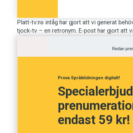
Platt-tv:ns intåg har gjort att vi generat behö
tjock-tv – en retronym. E-post har gjort att 
pappers- eller snigel­post. Den växande inneb
precisera­ när vi talar om utebandy. Feno
Redan pre
Dagbladets språkblogg: ”Nån käck person myn
berikats med en ny retronym.”
Prova Språktidningen digitalt!
Specialerbjud
prenumeration
endast 59 kr!