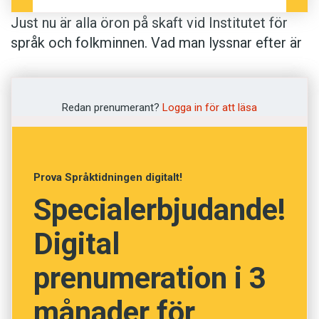
Just nu är alla öron på skaft vid Institutet för
språk och folkminnen. Vad man lyssnar efter är
de svenska dialekterna, som ska dokumenteras
i ett nytt verk: Svenskt dialekt-lexikon, SDL. För
den som vill läsa om arbetet – och se hur
Redan prenumerant?
Logga in för att läsa
artiklarna artar sig – finns några smakprov
utlagda på www.sofi.se/9077. Där kan man till
exempel läsa om ordet örhög: ”adj. stolt, som
Prova Språktidningen digitalt!
går och sträcker på sig; äv.: intresserad,
Specialerbjudande!
uppmärksam; förvånad Värml Västm. Nu va han
örhög när han fekk en ny kôstymm på sä Värml.”
Digital
prenumeration i 3
månader för