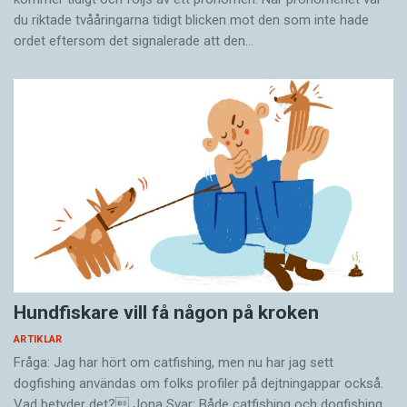
du riktade tvååringarna tidigt blicken mot den som inte hade
ordet eftersom det ­signalerade att den…
Hundfiskare vill få någon på kroken
ARTIKLAR
Fråga: Jag har hört om catfishing, men nu har jag sett
dogfishing användas om folks profiler på dejtningappar också.
Vad betyder det? Jona Svar: Både catfishing och dogfishing