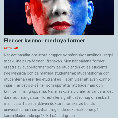
Fler ser kvinnor med nya former
ARTIKLAR
När det handlar om stora grupper av människor används i regel
maskulina pluralformer i franskan. Men när sådana ­former
ersätts av dubbel­former som les étudiantes et les étudiants
(’de kvinnliga och de manliga studenterna; studentskorna och
studenterna’) eller les étudiant·es – som visar att även kvinnor
ingår – är det också fler som uppfattar att både män och
kvinnor finns i grupperna. När maskulina pluraler används är det
där­emot många som föreställer sig att det rör sig om enbart
män. Julia Tibblin, nybliven doktor i franska vid Lunds
universitet, har i sin avhandling undersökt reaktioner på
könsinkluderande språk. Ett sådant grepp…