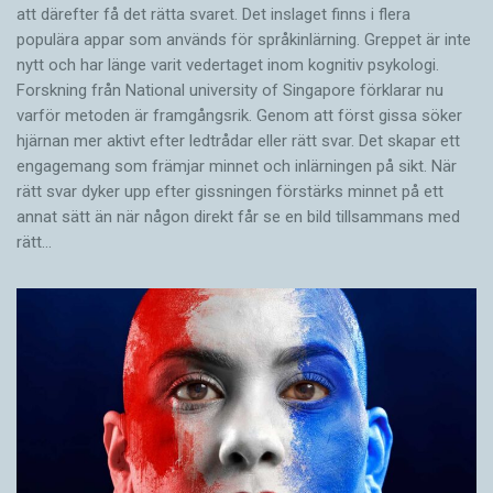
att därefter få det rätta svaret. Det inslaget finns i flera
populära appar som används för språkinlärning. Greppet är inte
nytt och har länge varit vedertaget inom kognitiv psykologi.
Forskning från National university of Singa­pore förklarar nu
varför metoden är framgångsrik. Genom att först gissa ­söker
hjärnan mer aktivt ­efter ledtrådar eller rätt svar. Det skapar ett
engagemang som främjar minnet och inlärningen på sikt. När
rätt svar dyker upp efter gissningen förstärks minnet på ett
annat sätt än när någon direkt får se en bild tillsammans med
rätt…