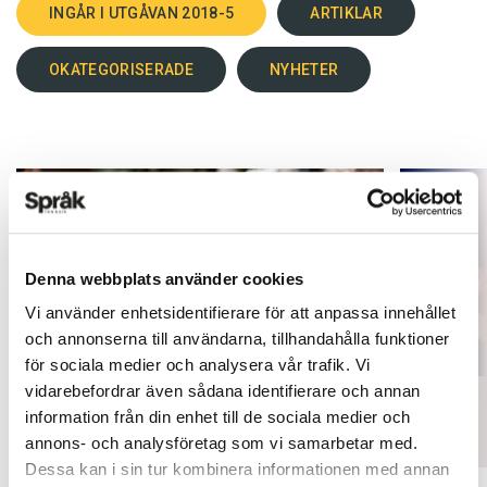
INGÅR I UTGÅVAN 2018-5
ARTIKLAR
OKATEGORISERADE
NYHETER
Denna webbplats använder cookies
Vi använder enhetsidentifierare för att anpassa innehållet
och annonserna till användarna, tillhandahålla funktioner
för sociala medier och analysera vår trafik. Vi
vidarebefordrar även sådana identifierare och annan
Inlärningen gynnas av gissningar
Fler ser
information från din enhet till de sociala medier och
ARTIKLAR
ARTIKLAR
annons- och analysföretag som vi samarbetar med.
Dessa kan i sin tur kombinera informationen med annan