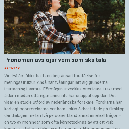
Pronomen avslöjar vem som ska tala
ARTIKLAR
Vid två års ålder har barn begränsad förståelse för
meningsstruktur. Ändå har tvååringar lärt sig grunderna
i turtagning i samtal. Förmågan utvecklas ytterligare i takt med
åldern medan ettåringar ännu inte har snappat upp den. Det
visar en studie utförd av nederländska forskare. Forskarna har
kartlagt ögonrörelserna när barn i olika åldrar tittade på filmklipp
där dialogen mellan två personer bland annat innehöll frågor –
en typ av meningar som ofta kännetecknas av att ett verb
kommer tidigt och följs av ett pronomen. När pronomenet var