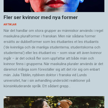
Fler ser kvinnor med nya former
ARTIKLAR
När det handlar om stora grupper av människor används i regel
maskulina pluralformer i franskan. Men när sådana ­former
ersätts av dubbel­former som les étudiantes et les étudiants
(’de kvinnliga och de manliga studenterna; studentskorna och
studenterna’) eller les étudiant·es – som visar att även kvinnor
ingår – är det också fler som uppfattar att både män och
kvinnor finns i grupperna. När maskulina pluraler används är det
där­emot många som föreställer sig att det rör sig om enbart
män. Julia Tibblin, nybliven doktor i franska vid Lunds
universitet, har i sin avhandling undersökt reaktioner på
könsinkluderande språk. Ett sådant grepp…