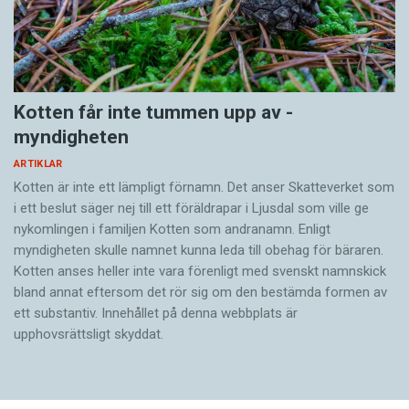
Kotten får inte tummen upp av ­
myndigheten
ARTIKLAR
Kotten är inte ett lämpligt förnamn. Det anser Skatte­verket som
i ett beslut säger nej till ett föräldra­par i Ljusdal som ville ge
nykomlingen i familjen Kotten som andranamn. Enligt
myndigheten skulle namnet kunna leda till obehag för bäraren.
Kotten anses heller inte vara förenligt med svenskt namnskick
bland annat eftersom det rör sig om den bestämda formen av
ett substantiv. Innehållet på denna webbplats är
upphovsrättsligt skyddat.