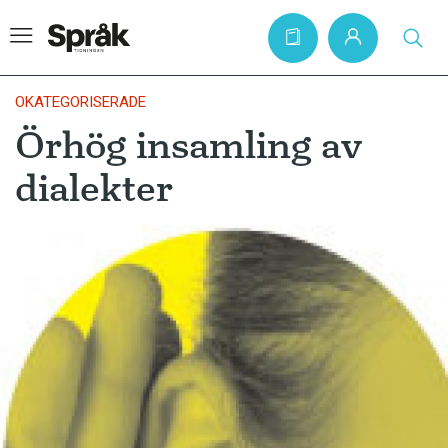
OKATEGORISERADE
Örhög insamling av
Hem
dialekter
Artiklar
Krönikor
Språkfrågor
Skrivtips
Bokrecensioner
Kviss
Podden