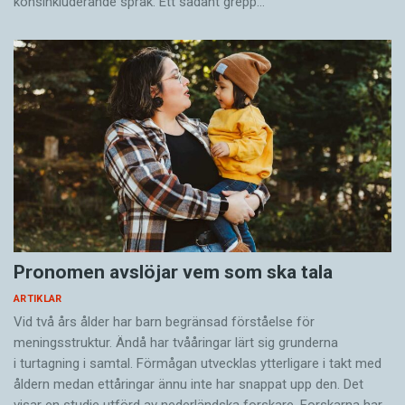
könsinkluderande språk. Ett sådant grepp…
Pronomen avslöjar vem som ska tala
ARTIKLAR
Vid två års ålder har barn begränsad förståelse för
meningsstruktur. Ändå har tvååringar lärt sig grunderna
i turtagning i samtal. Förmågan utvecklas ytterligare i takt med
åldern medan ettåringar ännu inte har snappat upp den. Det