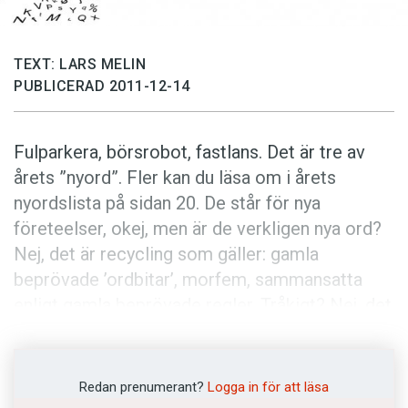
Anmäl till språkpolisen
Föreslå nyord
TEXT: LARS MELIN
Annonsera
PUBLICERAD 2011-12-14
Prenumerera
Läs Språktidningen digitalt
Fulparkera, börsrobot, fastlans. Det är tre av
Press
årets ”nyord”. Fler kan du läsa om i årets
nyordslista på sidan 20. De står för nya
företeelser, okej, men är de verkligen nya ord?
Nej, det är recycling som gäller: gamla
beprövade ’ordbitar’, morfem, sammansatta
enligt gamla beprövade regler. Tråkigt? Nej, det
är en utmaning för vår kreativitet.
Vi skulle egentligen kunna göra hur många ord
Redan prenumerant?
Logga in för att läsa