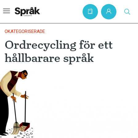
OKATEGORISERADE
Ordrecycling för ett
Hem
hållbarare språk
Artiklar
Krönikor
Språkfrågor
Skrivtips
Bokrecensioner
Kviss
Podden