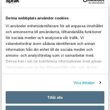
bildar ett gammalt ord. Vi känner dem från den
aggressiva antiglobaliseringsföreningen Attac,
som betyder något så mjäkigt som Association
Denna webbplats använder cookies
pour la taxation des transactions financière
ARTIKLAR
OKATEGORISERADE
Vi använder enhetsidentifierare för att anpassa innehållet
pour l’action citoyenne, ’Föreningen för
5 vanligaste
och annonserna till användarna, tillhandahålla funktioner
beskattning av finansiella transaktioner till
för sociala medier och analysera vår trafik. Vi
svenskspråkiga första
medborgarnas väl’.
vidarebefordrar även sådana identifierare och annan
information från din enhet till de sociala medier och
förnamnen för nyfödda
annons- och analysföretag som vi samarbetar med.
De senare åren har svenskan fått flera
Dessa kan i sin tur kombinera informationen med annan
i Finland 2017
akronymer, som Bric, Piigs, Krav och Kris.
information som du har tillhandahållit eller som de har
Ordbildningsmönstret är så oemotståndligt att
samlat in när du har använt deras tjänster.
TEXT:
ANDERS SVENSSON
vi kan förvänta oss mer. En kandidat för 2012:
Visa detaljer
PUBLICERAD 2018-06-14
Ord, ’Omväxlande Recyclingsmönster för Det
befintliga morfemförrådet’.
Tillåt alla
Flickor
Så ordåret 2011 var som alla andra. Ingenting