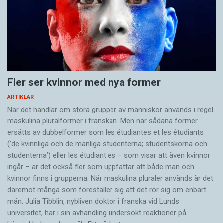
Fler ser kvinnor med nya former
ARTIKLAR
När det handlar om stora grupper av människor används i regel
maskulina pluralformer i franskan. Men när sådana ­former
ersätts av dubbel­former som les étudiantes et les étudiants
(’de kvinnliga och de manliga studenterna; studentskorna och
studenterna’) eller les étudiant·es – som visar att även kvinnor
ingår – är det också fler som uppfattar att både män och
kvinnor finns i grupperna. När maskulina pluraler används är det
där­emot många som föreställer sig att det rör sig om enbart
män. Julia Tibblin, nybliven doktor i franska vid Lunds
universitet, har i sin avhandling undersökt reaktioner på