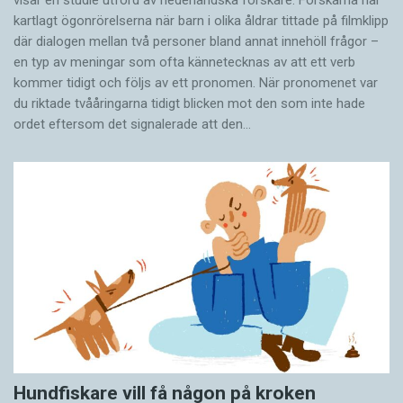
visar en studie utförd av nederländska forskare. Forskarna har
kartlagt ögonrörelserna när barn i olika åldrar tittade på filmklipp
där dialogen mellan två personer bland annat innehöll frågor –
en typ av meningar som ofta kännetecknas av att ett verb
kommer tidigt och följs av ett pronomen. När pronomenet var
du riktade tvååringarna tidigt blicken mot den som inte hade
ordet eftersom det ­signalerade att den…
Hundfiskare vill få någon på kroken