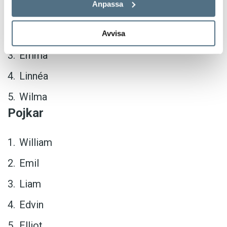
Anpassa
nytt, men en sjuhelvetes kreativitet med allt
Ellen
gammalt.
Saga
Avvisa
Emma
Linnéa
Wilma
Pojkar
William
Emil
Liam
Edvin
Elliot