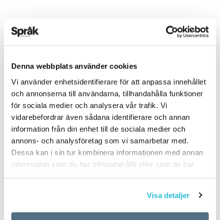
ARTIKLAR
OKATEGORISERADE
5 vanligaste
Denna webbplats använder cookies
Vi använder enhetsidentifierare för att anpassa innehållet
svenskspråkiga första
och annonserna till användarna, tillhandahålla funktioner
för sociala medier och analysera vår trafik. Vi
förnamnen för nyfödda
vidarebefordrar även sådana identifierare och annan
information från din enhet till de sociala medier och
i Finland 2017
annons- och analysföretag som vi samarbetar med.
Dessa kan i sin tur kombinera informationen med annan
TEXT:
ANDERS SVENSSON
information som du har tillhandahållit eller som de har
PUBLICERAD 2018-06-14
samlat in när du har använt deras tjänster.
Visa detaljer
Flickor