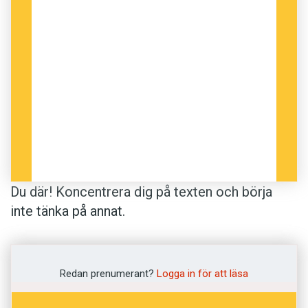
Du där! Koncentrera dig på texten och börja
inte tänka på annat.
Nu har forskare undersökt hur ögonen rör sig
när man slutar läsa fokuserat och låter tankarna
Redan prenumerant?
Logga in för att läsa
vandra i väg. Det kan se ut som om läsningen