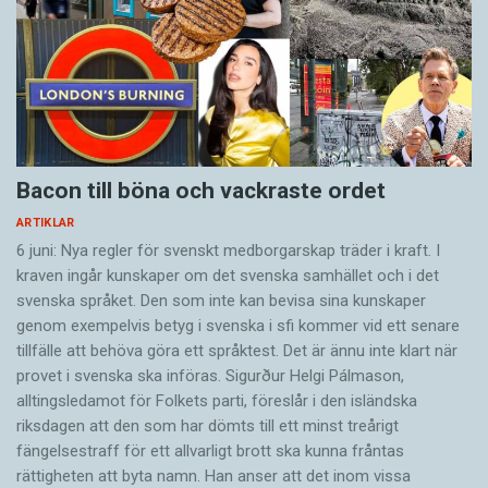
Bacon till böna och vackraste ordet
ARTIKLAR
6 juni: Nya regler för svenskt medborgarskap träder i kraft. I
kraven ingår kunskaper om det svenska samhället och i det
svenska språket. Den som inte kan bevisa sina kunskaper
genom exempelvis betyg i svenska i sfi kommer vid ett senare
tillfälle att behöva göra ett språktest. Det är ännu inte klart när
provet i svenska ska införas. Sigurður Helgi Pálmason,
alltingsledamot för Folkets parti, föreslår i den isländska
riksdagen att den som har dömts till ett minst treårigt
fängelsestraff för ett allvarligt brott ska kunna fråntas
rättigheten att byta namn. Han anser att det inom vissa