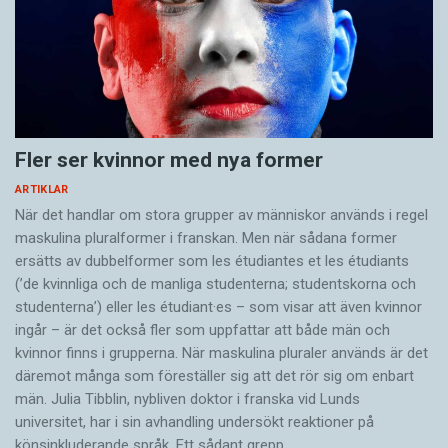
Fler ser kvinnor med nya former
ARTIKLAR
När det handlar om stora grupper av människor används i regel
maskulina pluralformer i franskan. Men när sådana ­former
ersätts av dubbel­former som les étudiantes et les étudiants
(’de kvinnliga och de manliga studenterna; studentskorna och
studenterna’) eller les étudiant·es – som visar att även kvinnor
ingår – är det också fler som uppfattar att både män och
kvinnor finns i grupperna. När maskulina pluraler används är det
där­emot många som föreställer sig att det rör sig om enbart
män. Julia Tibblin, nybliven doktor i franska vid Lunds
universitet, har i sin avhandling undersökt reaktioner på
könsinkluderande språk. Ett sådant grepp…