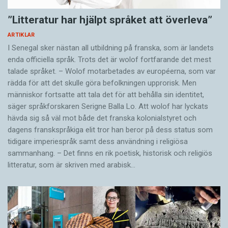
”Litteratur har hjälpt språket att överleva”
ARTIKLAR
I Senegal sker nästan all utbildning på franska, som är landets
enda officiella språk. Trots det är wolof fortfarande det mest
talade språket. – Wolof motarbetades av européerna, som var
rädda för att det skulle göra befolkningen upprorisk. Men
människor fortsatte att tala det för att behålla sin identitet,
säger språkforskaren Serigne Balla Lo. Att wolof har lyckats
hävda sig så väl mot både det franska kolonialstyret och
dagens franskspråkiga elit tror han beror på dess status som
tidigare imperiespråk samt dess användning i religiösa
sammanhang. – Det finns en rik poetisk, historisk och reli­giös
litteratur, som är skriven med arabisk…