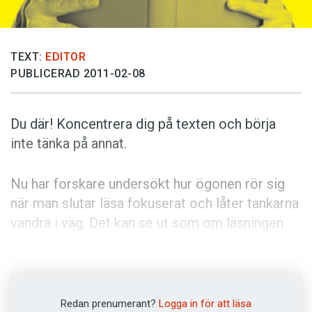
Anmäl till språkpolisen
Föreslå nyord
Annonsera
TEXT:
EDITOR
PUBLICERAD 2011-02-08
Prenumerera
Läs Språktidningen digitalt
Du där! Koncentrera dig på texten och börja
Press
inte tänka på annat.
Nu har forskare undersökt hur ögonen rör sig
när man slutar läsa fokuserat och låter tankarna
vandra i väg. Det kan se ut som om läsningen
fortskrider, men hjärnan tar inte till sig
innehållet i texten.
Erik Reichle, forskare i psykologi vid
Redan prenumerant?
Logga in för att läsa