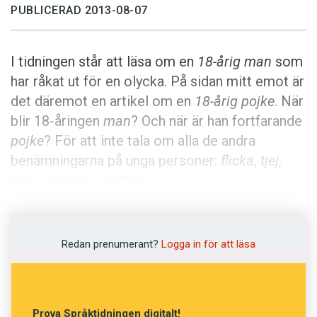
Anmäl till språkpolisen
PUBLICERAD 2013-08-07
Föreslå nyord
Annonsera
I tidningen står att läsa om en
18-årig man
som
har råkat ut för en olycka. På sidan mitt emot är
Prenumerera
det däremot en artikel om en
18-årig pojke
. När
Läs Språktidningen digitalt
blir 18-åringen
man
? Och när är han fortfarande
Press
pojke
? För att inte tala om alla de andra
benämningarna på unga personer:
flicka
,
tjej
,
kille
,
ungdom
,
yngling
.
Gunilla Holmberg, som är språkvårdare på
Göteborgs-Posten, har funderat på hur orden
Redan prenumerant?
Logga in för att läsa
används.
– Jag har märkt att orden
ungdom
och
yngling
Prova Språktidningen digitalt!