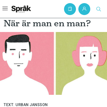
När är man en man?
Hem
Artiklar
Krönikor
Språkfrågor
Skrivtips
Bokrecensioner
Kviss
Podden
TEXT: URBAN JANSSON