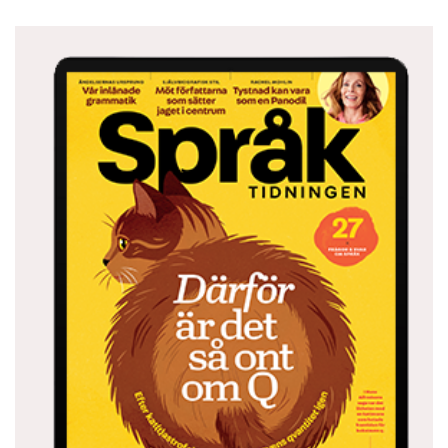
vilket säkert är avgörande när dessa uttryck
avser förövare.
En egen undersökning av tusen tidningsartiklar
ur de största dagstidningarna ger en
fingervisning om hur orden har använts under
senare tid. Jag sökte på alla åldrar mellan
17-
årig
och
20-årig
. Om det fanns en kombination
av sökordet och något av orden
man
,
kvinna
,
pojke
,
kille
,
yngling
,
flicka
,
tjej
eller motsvarande
var artikeln av intresse. Om artikeln handlar om
en olycka eller ett brott där den som beskrivs
kunde klassas som offer eller förövare tog jag
med den
i mitt material.