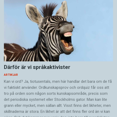
Att lära sig lyssna och läsa är färdigheter som
värderas högt i vår kultur där språk spelar en
central roll i de allra flesta sammanhang. Att det
finns både talat och skrivet språk i vår kultur
beror på att tal och skrift används i olika
sociala och kulturella situationer och till en del
betjänar olika funktioner. Samtidigt får
skillnaderna mellan tal och skrift delvis olika
konsekvenser för hur vi bearbetar information
Därför är vi språkaktivister
och i viss mån för hur vi organiserar vår
ARTIKLAR
uppmärksamhet och vad vi minns.
Kan vi ord? Ja, tiotusentals, men här handlar det bara om de få
vi faktiskt använder. Ordkunskapsprov och ordquiz får oss att
tro på orden som någon sorts kunskapsområde, precis som
Språklig mångfald blir därigenom en tillgång för
det periodiska systemet eller Stockholms gator. Man kan lite
vårt samhälle – inte bara vad gäller språk som
grann eller mycket, men sällan allt. Visst finns det likheter, men
svenska, franska eller turkiska, utan också vad
skillnaderna är stora. En likhet är att det finns fler ord än vi kan