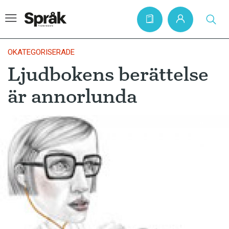
OKATEGORISERADE
Ljudbokens berättelse
Hem
är annorlunda
Artiklar
Krönikor
Språkfrågor
Skrivtips
Bokrecensioner
Kviss
Podden