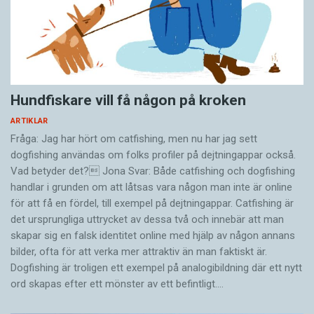
pekfingrarna och åter andra delar upp läsningen
av raden helt och hållet mellan de båda
pekfingrarna och läser inte någon del av raden
parallellt. Att många taktila läsare fördelar
läsningen av textraderna på båda händerna är
sannolikt ett sätt att öka läshastigheten.
Hundfiskare vill få någon på kroken
ARTIKLAR
När vi lyssnar eller läser försöker vi göra det till
Fråga: Jag har hört om catfishing, men nu har jag sett
dogfishing användas om folks profiler på dejtningappar också.
minsta möjliga kostnad vad gäller möda och
Vad betyder det? Jona Svar: Både catfishing och dogfishing
tidsåtgång. Samtidigt vill vi nå fram till en
handlar i grunden om att låtsas vara någon man inte är online
tillfredsställande tolkning av det som sägs eller
för att få en fördel, till exempel på dejtningappar. Catfishing är
skrivs. Prioriterar vi hastigheten kan tolkningen
det ursprungliga uttrycket av dessa två och innebär att man
bli lidande. Prioriterar vi tolkningen kostar det
skapar sig en falsk identitet online med hjälp av någon annans
bilder, ofta för att verka mer attraktiv än man faktiskt är.
nästan alltid mycket tid. Att lyssna på talat
Dogfishing är troligen ett exempel på analogibildning där ett nytt
språk måste gå fort. Att läsa behöver inte gå
ord skapas efter ett mönster av ett befintligt.…
fort.