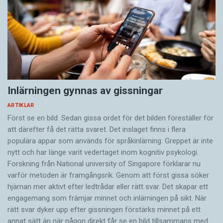
läsningen av textraderna på båda händerna är
detta övriga seende, det så kallade parafoveala
sannolikt ett sätt att öka läshastigheten.
seendet, är ändå verksamt vid läsning, och
några bokstäver före och efter fixeringspunkten
När vi lyssnar eller läser försöker vi göra det till
brukar gå bra att uppfatta, så att man
minsta möjliga kostnad vad gäller möda och
sammantaget uppfattar cirka 8-9 bokstäver i
tidsåtgång. Samtidigt vill vi nå fram till en
samband med en fixering.
tillfredsställande tolkning av det som sägs eller
Inlärningen gynnas av gissningar
skrivs. Prioriterar vi hastigheten kan tolkningen
Efter en fixering förflyttar sig ögat snabbt – i
ARTIKLAR
bli lidande. Prioriterar vi tolkningen kostar det
Först se en bild. Sedan gissa ordet för det bilden föreställer för
sackader – till nästa fixeringsområde och under
att därefter få det rätta svaret. Det inslaget finns i flera
nästan alltid mycket tid. Att lyssna på talat
själva förflyttningen är ögat blint, även om vi
populära appar som används för språkinlärning. Greppet är inte
språk måste gå fort. Att läsa behöver inte gå
inte upplever det så.
nytt och har länge varit vedertaget inom kognitiv psykologi.
fort.
Forskning från National university of Singa­pore förklarar nu
Den som läser taktilt måste röra fingrarna över
varför metoden är framgångsrik. Genom att först gissa ­söker
hjärnan mer aktivt ­efter ledtrådar eller rätt svar. Det skapar ett
Att lära sig lyssna och läsa är färdigheter som
punktskriftstecknen för att kunna varsebli dem.
engagemang som främjar minnet och inlärningen på sikt. När
värderas högt i vår kultur där språk spelar en
I projektet Att läsa med händerna, som
rätt svar dyker upp efter gissningen förstärks minnet på ett
central roll i de allra flesta sammanhang. Att det
genomfördes vid Lunds universitet 2003-04,
annat sätt än när någon direkt får se en bild tillsammans med