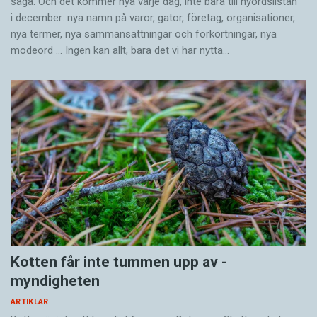
säga. Och det kommer nya varje dag, inte bara till nyordslistan
gäller auditivt, visuellt och taktilt språk.
i december: nya namn på varor, gator, företag, organisationer,
nya termer, nya samman­sättningar och förkortningar, nya
modeord … Ingen kan allt, bara det vi har nytta…
Kotten får inte tummen upp av ­
myndigheten
ARTIKLAR