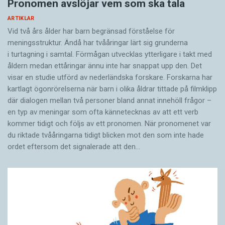
Pronomen avslöjar vem som ska tala
Fingrarna följs alltså inte åt hela tiden, utan
ARTIKLAR
delar upp arbetet med att ta in texten mellan
Vid två års ålder har barn begränsad förståelse för
sig. Vänster pekfinger läser början på den nya
meningsstruktur. Ändå har tvååringar lärt sig grunderna
raden samtidigt som höger pekfinger flyttar sig
i turtagning i samtal. Förmågan utvecklas ytterligare i takt med
åldern medan ettåringar ännu inte har snappat upp den. Det
från slutet av föregående rad till mitten av
visar en studie utförd av nederländska forskare. Forskarna har
nästa rad där den möter vänster pekfinger som
kartlagt ögonrörelserna när barn i olika åldrar tittade på filmklipp
nu läst början på den nya raden. Sedan läser de
där dialogen mellan två personer bland annat innehöll frågor –
båda pekfingrarna parallellt en kort period, för
en typ av meningar som ofta kännetecknas av att ett verb
kommer tidigt och följs av ett pronomen. När pronomenet var
att sedan skiljas åt innan raden tagit slut. Höger
du riktade tvååringarna tidigt blicken mot den som inte hade
pekfinger läser nu färdigt raden medan vänster
ordet eftersom det ­signalerade att den…
letar upp början på nästa rad för att läsa den.
Och så vidare.
Andra taktila läsare har andra lässtilar. Några
läser hela raden parallellt med båda