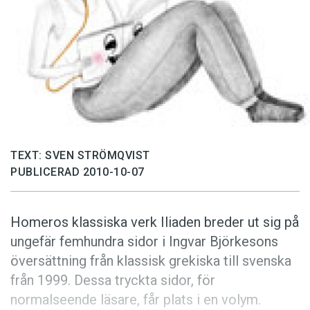
Anmäl till språkpolisen
Föreslå nyord
Annonsera
Prenumerera
Läs Språktidningen digitalt
Press
TEXT: SVEN STRÖMQVIST
PUBLICERAD 2010-10-07
Homeros klassiska verk Iliaden breder ut sig på
ungefär femhundra sidor i Ingvar Björkesons
översättning från klassisk grekiska till svenska
från 1999. Dessa tryckta sidor, för
normalseende läsare, får plats i en volym.