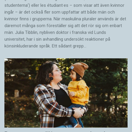
studenterna’) eller les étudiant·es – som visar att även kvinnor
fingerrörelsemätare (punktskriftstecknen är
ingår – är det också fler som uppfattar att både män och
ersatta med latinska bokstäver).
kvinnor finns i grupperna. När maskulina pluraler används är det
där­emot många som föreställer sig att det rör sig om enbart
Den röda linjen återger vänstra pekfingrets
män. Julia Tibblin, nybliven doktor i franska vid Lunds
universitet, har i sin avhandling undersökt reaktioner på
rörelse över textavsnittet och den gröna linjen
könsinkluderande språk. Ett sådant grepp…
det högra pekfingrets. Till skillnad från ögat,
som måste stå stilla för att ta in information,
måste fingrarna hela tiden röra sig. Den taktila
läsaren läser med båda händerna samtidigt. Till
skillnad från den seende läsaren som hela tiden
tittar på samma ställe med båda ögonen
använder den taktila läsaren vänstra handens
och högra handens fingrar – framför allt
pekfingrarna – till att söka av delvis olika delar
av textraderna.