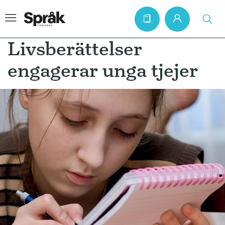
Livsberättelser
engagerar unga tjejer
Hem
Artiklar
Krönikor
Språkfrågor
Skrivtips
Bokrecensioner
Kviss
Podden