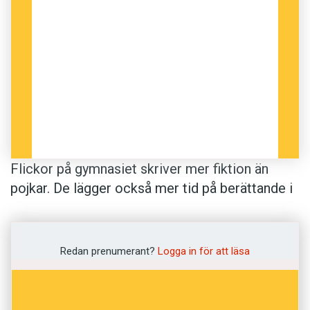
Flickor på gymnasiet skriver mer fiktion än
pojkar. De lägger också mer tid på berättande i
skolan. ¶ Anette Svensson, forskare i
språkdidaktik, har undersökt hur mycket – och
på vilket sätt – svenska ungdomar använder
Redan prenumerant?
Logga in för att läsa
berättelser i olika medieformat. Både tjejer och
killar konsumerar fler texter än de producerar.
Helst gör de detta på sin fritid. Bara 10 procent