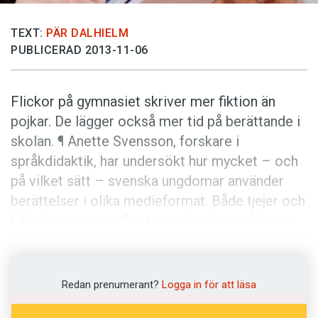
Anmäl till språkpolisen
Föreslå nyord
TEXT:
PÄR DALHIELM
PUBLICERAD 2013-11-06
Annonsera
Prenumerera
Flickor på gymnasiet skriver mer fiktion än
Läs Språktidningen digitalt
pojkar. De lägger också mer tid på berättande i
Press
skolan. ¶ Anette Svensson, forskare i
språkdidaktik, har undersökt hur mycket – och
på vilket sätt – svenska ungdomar använder
berättelser i olika medieformat. Både tjejer och
killar konsumerar fler texter än de producerar.
Helst gör de detta på sin fritid. Bara 10 procent
av kontakten med berättelser sker i skolan. ¶
På fritiden är det i bloggar, på Twitter, i tv- och
Redan prenumerant?
Logga in för att läsa
datorspel som ungdomarna använder