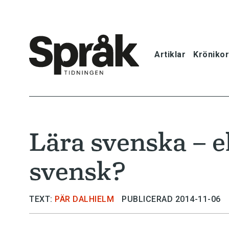
Artiklar
Krönikor
Hem
Artiklar
Lära svenska – el
Krönikor
svensk?
Språkfrågor
Skrivtips
TEXT:
PÄR DALHIELM
PUBLICERAD 2014-11-06
Bokrecensi