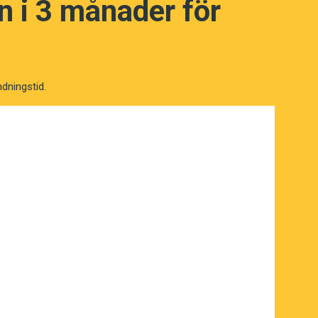
 i 3 månader för
ndningstid.