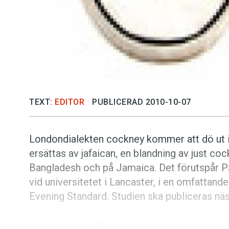
TEXT:
EDITOR
PUBLICERAD 2010-10-07
Londondialekten cockney kommer att dö ut in
ersättas av jafaican, en blandning av just co
Bangladesh och på Jamaica. Det förutspår Pau
vid universitetet i Lancaster, i en omfattande
Evening Standard. Studien ska publiceras näs
Förklaringen till förändringen ligger i att ös