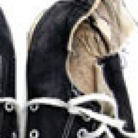
språkpolisen
rd
a
dningen digitalt