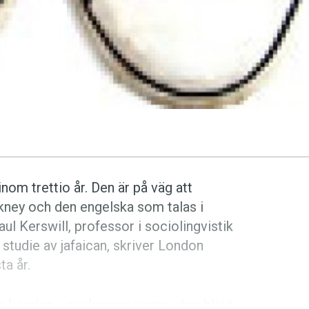
om trettio år. Den är på väg att
ckney och den engelska som talas i
l Kerswill, professor i sociolingvistik
 studie av jafaican, skriver London
ta år.
tra London - cockneyns vagga - har blivit