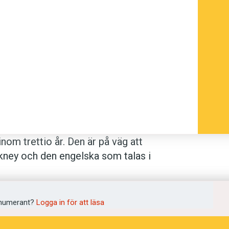
om trettio år. Den är på väg att
ckney och den engelska som talas i
l Kerswill, professor i sociolingvistik
 studie av jafaican, skriver London
ta år.
numerant?
Logga in för att läsa
stra London – cockneyns vagga – har