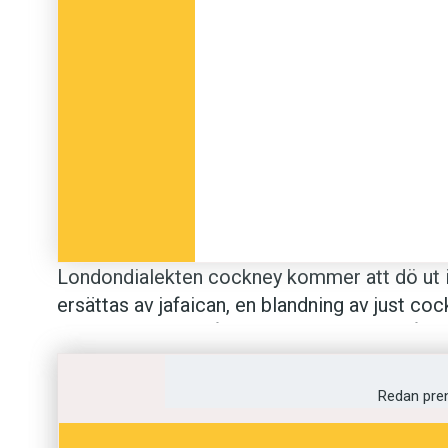
Londondialekten cockney kommer att dö ut in
ersättas av jafaican, en blandning av just co
Bangladesh och på Jamaica. Det förutspår Pau
vid universitetet i Lancaster, i en omfattande
Evening Standard. Studien ska publiceras näs
Redan pre
Förklaringen till förändringen ligger i att ö