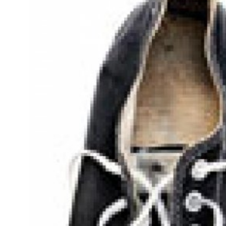
Kviss
Podden
Anmäl till 
Föreslå nyo
Annonsera
Prenumerer
Läs Språkti
Press