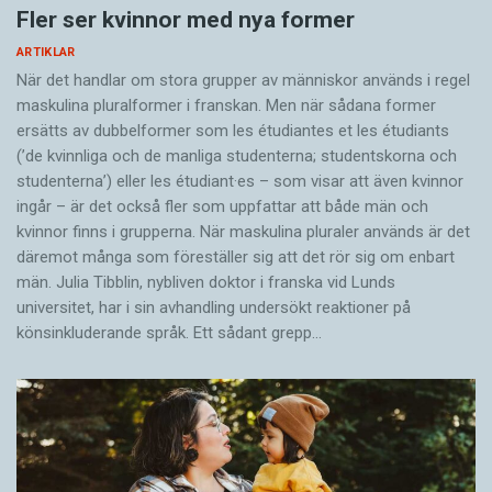
Fler ser kvinnor med nya former
ARTIKLAR
När det handlar om stora grupper av människor används i regel
maskulina pluralformer i franskan. Men när sådana ­former
ersätts av dubbel­former som les étudiantes et les étudiants
(’de kvinnliga och de manliga studenterna; studentskorna och
studenterna’) eller les étudiant·es – som visar att även kvinnor
ingår – är det också fler som uppfattar att både män och
kvinnor finns i grupperna. När maskulina pluraler används är det
där­emot många som föreställer sig att det rör sig om enbart
män. Julia Tibblin, nybliven doktor i franska vid Lunds
universitet, har i sin avhandling undersökt reaktioner på
könsinkluderande språk. Ett sådant grepp…