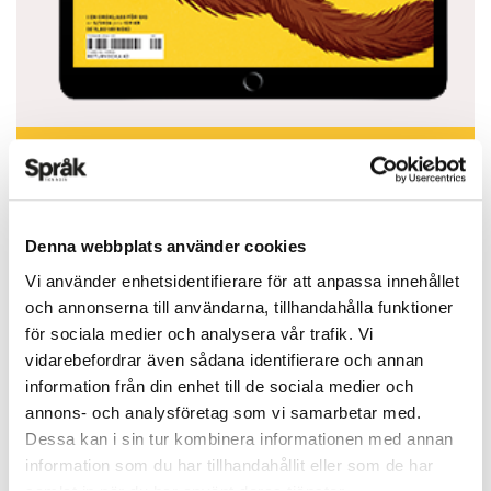
Du vet väl att du kan läsa Språktidningen i din
mobiltelefon eller surfplatta? Ladda ned appen
från App Store eller Google Play.
Denna webbplats använder cookies
APP STORE
Vi använder enhetsidentifierare för att anpassa innehållet
och annonserna till användarna, tillhandahålla funktioner
för sociala medier och analysera vår trafik. Vi
vidarebefordrar även sådana identifierare och annan
information från din enhet till de sociala medier och
annons- och analysföretag som vi samarbetar med.
ARTIKLAR
OKATEGORISERADE
Dessa kan i sin tur kombinera informationen med annan
information som du har tillhandahållit eller som de har
5 vanligaste