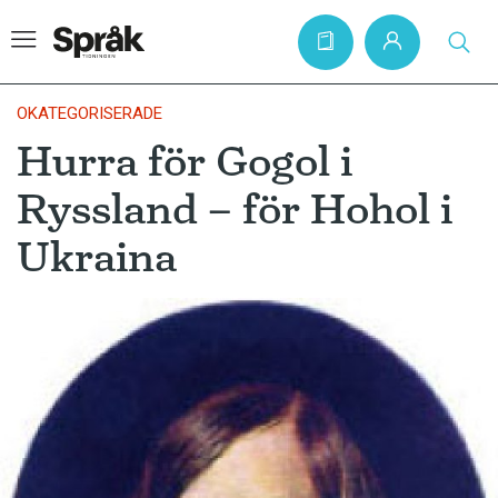
OKATEGORISERADE
Hurra för Gogol i
Hem
Ryssland – för Hohol i
Artiklar
Ukraina
Krönikor
Språkfrågor
Skrivtips
Bokrecensioner
Kviss
Podden