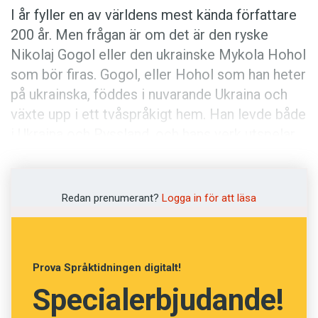
I år fyller en av världens mest kända författare
200 år. Men frågan är om det är den ryske
Nikolaj Gogol eller den ukrainske Mykola Hohol
som bör firas. Gogol, eller Hohol som han heter
på ukrainska, föddes i nuvarande Ukraina och
växte upp i ett tvåspråkigt hem. Han levde både
i Ukraina och Ryssland, och hans verk utspelar
sig i båda länderna, men är skrivna på ryska.
Lagom till jubileet har Ukraina försökt lansera
honom som ukrainsk författare och under
Redan prenumerant?
Logga in för att läsa
firandet slog Ukrainas president Viktor
Jusjtjenko fast att även om Gogol skrev på
ryska, så tänkte han på ukrainska.
Prova Språktidningen digitalt!
Specialerbjudande!
I den senaste ukrainska utgåvan av Gogols verk
har följaktligen inte bara språket översatts.