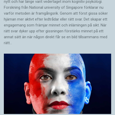
nytt och har länge varit vedertaget inom kognitiv psykologi.
Forskning från National university of Singa­pore förklarar nu
varför metoden är framgångsrik. Genom att först gissa ­söker
hjärnan mer aktivt ­efter ledtrådar eller rätt svar. Det skapar ett
engagemang som främjar minnet och inlärningen på sikt. När
rätt svar dyker upp efter gissningen förstärks minnet på ett
annat sätt än när någon direkt får se en bild tillsammans med
rätt…