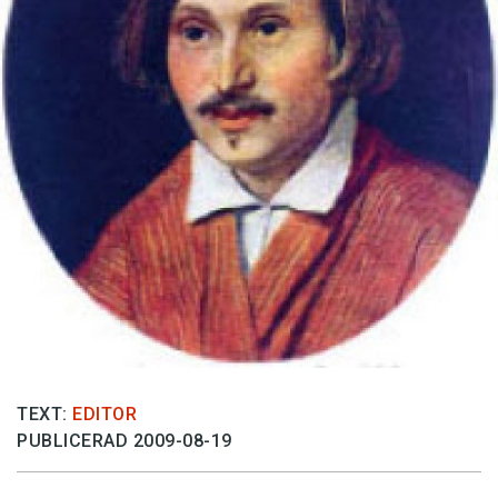
Anmäl till språkpolisen
Föreslå nyord
Annonsera
Prenumerera
Läs Språktidningen digitalt
Press
TEXT:
EDITOR
PUBLICERAD 2009-08-19