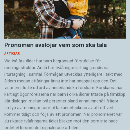
Pronomen avslöjar vem som ska tala
ARTIKLAR
Vid två års ålder har barn begränsad förståelse för
meningsstruktur. Ändå har tvååringar lärt sig grunderna
i turtagning i samtal. Förmågan utvecklas ytterligare i takt med
åldern medan ettåringar ännu inte har snappat upp den. Det
visar en studie utförd av nederländska forskare. Forskarna har
kartlagt ögonrörelserna när barn i olika åldrar tittade på filmklipp
där dialogen mellan två personer bland annat innehöll frågor –
en typ av meningar som ofta kännetecknas av att ett verb
kommer tidigt och följs av ett pronomen. När pronomenet var
du riktade tvååringarna tidigt blicken mot den som inte hade
ordet eftersom det ­signalerade att den…