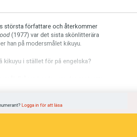
as största författare och återkommer
lood
(1977) var det sista skönlitterära
ver han på modersmålet kikuyu.
å kikuyu i stället för på engelska?
ersmål. Frågan borde vara den motsatta:
elska i stället för på mitt modersmål?
ns dominerande roll i min utbildning
 satt i fängelse för att ha skrivit en
numerant?
Logga in för att läsa
pråk. Att skriva på kikuyu var en