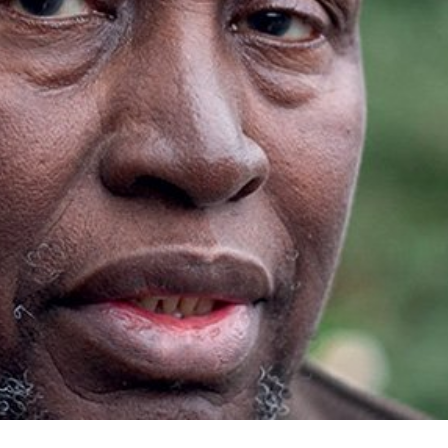
språkpolisen
rd
a
dningen digitalt