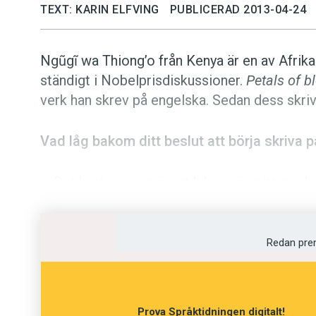
TEXT: KARIN ELFVING
PUBLICERAD 2013-04-24
Ngũgĩ wa Thiong’o från Kenya är en av Afrik
ständigt i Nobelprisdiskussioner.
Petals of b
verk han skrev på engelska. Sedan dess skri
Vad låg bakom ditt beslut att börja skriva p
– Det korta svaret är att kikuyu är mitt mod
hur kom det sig att jag började skriva på eng
Framför allt berodde det förstås på engelska
och på att engelska är maktens språk. Jag blev
Redan pre
pjäs på kikuyu. Där tog jag beslutet att byta s
motståndshandling.
Prova Språktidningen digitalt!