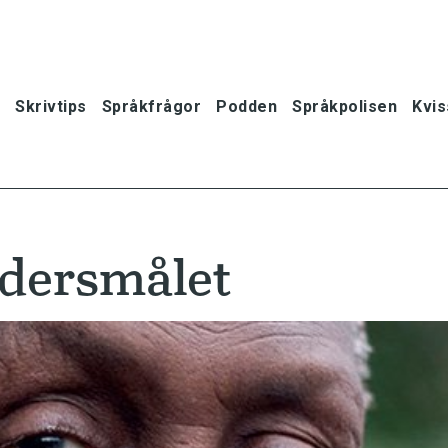
Skrivtips
Språkfrågor
Podden
Språkpolisen
Kvis
odersmålet
oner