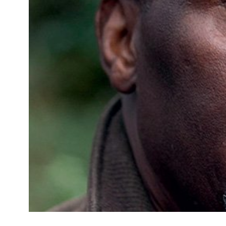
Kviss
Podden
Anmäl till 
Föreslå nyo
Annonsera
Prenumerer
Läs Språkti
Press