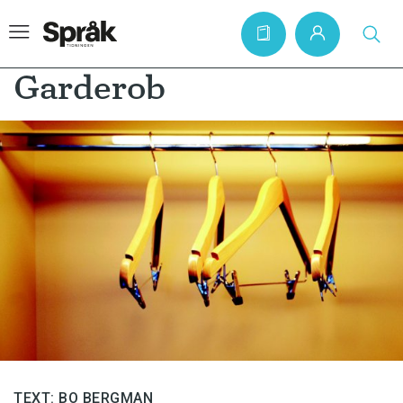
Garderob
Hem
Artiklar
Krönikor
Språkfrågor
Skrivtips
Bokrecensioner
Kviss
Podden
TEXT: BO BERGMAN