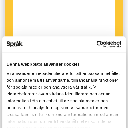
eller rob.
I botten ligger ett germanskt verb med
betydelser som ’bryta, riva sönder, göra hål i’,
som också har gett upphov till svenska röv,
med grundbetydelsen ’hål, (ändtarms)öppning’.
Denna webbplats använder cookies
Vi använder enhetsidentifierare för att anpassa innehållet
och annonserna till användarna, tillhandahålla funktioner
för sociala medier och analysera vår trafik. Vi
vidarebefordrar även sådana identifierare och annan
information från din enhet till de sociala medier och
annons- och analysföretag som vi samarbetar med.
Dessa kan i sin tur kombinera informationen med annan
information som du har tillhandahållit eller som de har