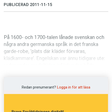
Anmäl till språkpolisen
PUBLICERAD 2011-11-15
Föreslå nyord
Annonsera
Prenumerera
På 1600- och 1700-talen lånade svenskan och
Läs Språktidningen digitalt
några andra germanska språk in det franska
Press
garde-robe, ’plats där kläder förvaras,
klädkammare’. Engelskan var ännu tidigare ute:
redan under medeltiden införlivades både
garderobe och den fornnordfranska formen
wardrobe. Första ledet i den formen för oss till
ursprunget: det germanska wardon,
Redan prenumerant?
Logga in för att läsa
’uppmärksamt rikta blicken mot, bevaka,
skydda’, som lever vidare bland annat i det
svenska verbet vårda. Germanskt w, v blev g i
Prova Språktidningen digitalt!