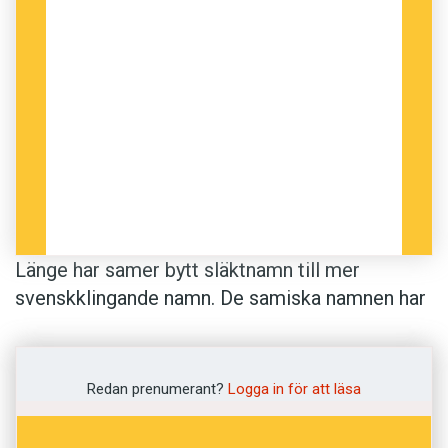
Länge har samer bytt släktnamn till mer
svenskklingande namn. De samiska namnen har
kunnat innebära diskriminering, liksom andra
namn som inte låter typiskt svenska. Men nu
har trenden vänt, enligt en avhandling av Märit
Redan prenumerant?
Logga in för att läsa
Frändén vid Institutionen för nordiska språk,
Uppsala universitet. Fler behåller, eller byter