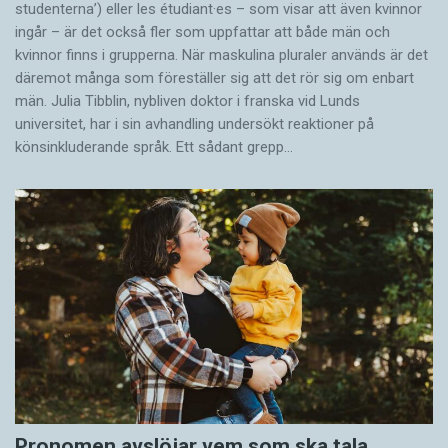
studenterna’) eller les étudiant·es – som visar att även kvinnor
ingår – är det också fler som uppfattar att både män och
kvinnor finns i grupperna. När maskulina pluraler används är det
där­emot många som föreställer sig att det rör sig om enbart
män. Julia Tibblin, nybliven doktor i franska vid Lunds
universitet, har i sin avhandling undersökt reaktioner på
könsinkluderande språk. Ett sådant grepp…
Pronomen avslöjar vem som ska tala