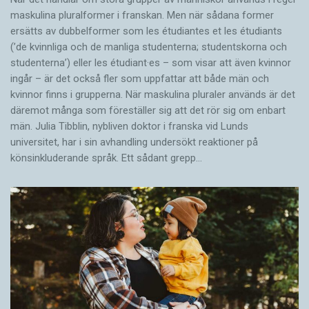
maskulina pluralformer i franskan. Men när sådana ­former
ersätts av dubbel­former som les étudiantes et les étudiants
(’de kvinnliga och de manliga studenterna; studentskorna och
studenterna’) eller les étudiant·es – som visar att även kvinnor
ingår – är det också fler som uppfattar att både män och
kvinnor finns i grupperna. När maskulina pluraler används är det
där­emot många som föreställer sig att det rör sig om enbart
män. Julia Tibblin, nybliven doktor i franska vid Lunds
universitet, har i sin avhandling undersökt reaktioner på
könsinkluderande språk. Ett sådant grepp…