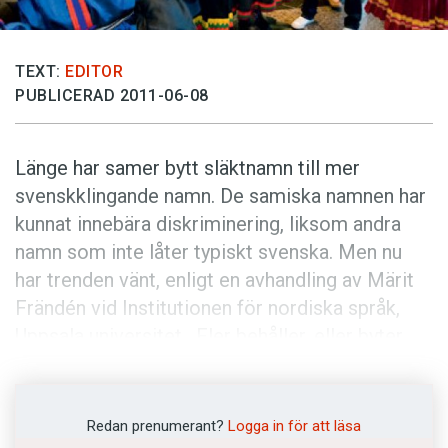
Anmäl till språkpolisen
Föreslå nyord
TEXT:
EDITOR
Annonsera
PUBLICERAD 2011-06-08
Prenumerera
Läs Språktidningen digitalt
Länge har samer bytt släktnamn till mer
Press
svenskklingande namn. De samiska namnen har
kunnat innebära diskriminering, liksom andra
namn som inte låter typiskt svenska. Men nu
har trenden vänt, enligt en avhandling av Märit
Frändén vid Institutionen för nordiska språk,
Uppsala universitet. Fler behåller, eller byter
tillbaka till, sina samiska släktnamn - allt som
ett led i en starkare samisk identitet.
Redan prenumerant?
Logga in för att läsa