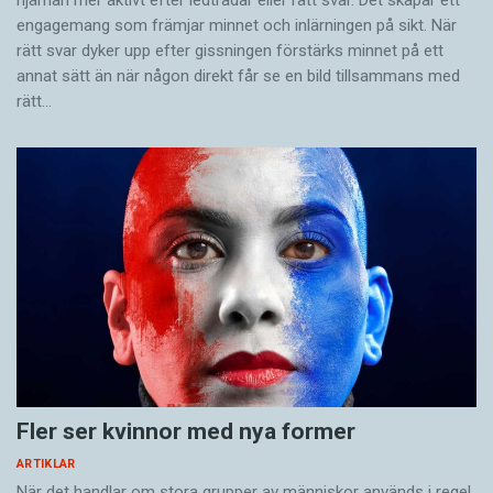
hjärnan mer aktivt ­efter ledtrådar eller rätt svar. Det skapar ett
engagemang som främjar minnet och inlärningen på sikt. När
rätt svar dyker upp efter gissningen förstärks minnet på ett
annat sätt än när någon direkt får se en bild tillsammans med
rätt…
Fler ser kvinnor med nya former
ARTIKLAR
När det handlar om stora grupper av människor används i regel