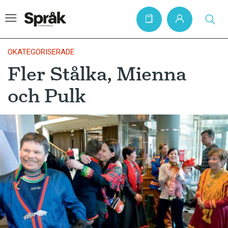
OKATEGORISERADE
Fler Stålka, Mienna
Hem
och Pulk
Artiklar
Krönikor
Språkfrågor
Skrivtips
Bokrecensioner
Kviss
Podden