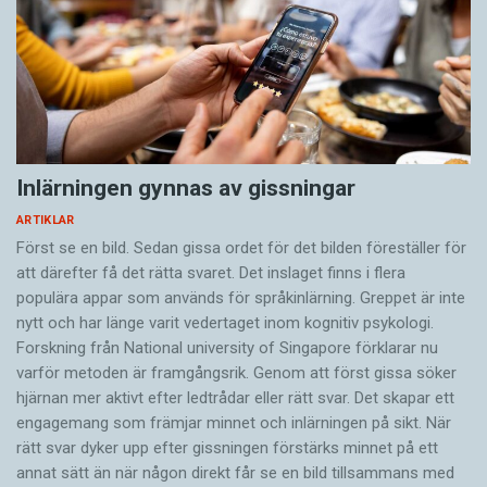
Inlärningen gynnas av gissningar
ARTIKLAR
Först se en bild. Sedan gissa ordet för det bilden föreställer för
att därefter få det rätta svaret. Det inslaget finns i flera
populära appar som används för språkinlärning. Greppet är inte
nytt och har länge varit vedertaget inom kognitiv psykologi.
Forskning från National university of Singa­pore förklarar nu
varför metoden är framgångsrik. Genom att först gissa ­söker
hjärnan mer aktivt ­efter ledtrådar eller rätt svar. Det skapar ett
engagemang som främjar minnet och inlärningen på sikt. När
rätt svar dyker upp efter gissningen förstärks minnet på ett
annat sätt än när någon direkt får se en bild tillsammans med