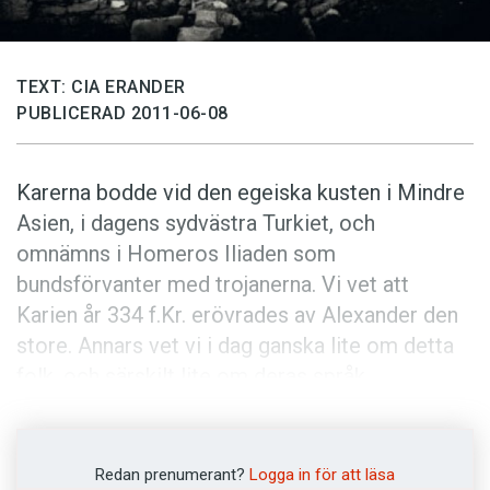
Anmäl till språkpolisen
Föreslå nyord
TEXT: CIA ERANDER
Annonsera
PUBLICERAD 2011-06-08
Prenumerera
Läs Språktidningen digitalt
Karerna bodde vid den egeiska kusten i Mindre
Press
Asien, i dagens sydvästra Turkiet, och
omnämns i Homeros Iliaden som
bundsförvanter med trojanerna. Vi vet att
Karien år 334 f.Kr. erövrades av Alexander den
store. Annars vet vi i dag ganska lite om detta
folk, och särskilt lite om deras språk.
Kariskan har länge gäckat forskarna, eftersom
det i princip inte har funnits några kariska texter
Redan prenumerant?
Logga in för att läsa