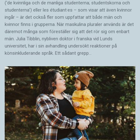
(’de kvinnliga och de manliga studenterna; studentskorna och
Labranda.
studenterna’) eller les étudiant·es – som visar att även kvinnor
ingår – är det också fler som uppfattar att både män och
– De stora framsteg som har gjorts under de
kvinnor finns i grupperna. När maskulina pluraler används är det
två senaste decennierna har varit oerhört
där­emot många som föreställer sig att det rör sig om enbart
män. Julia Tibblin, nybliven doktor i franska vid Lunds
viktiga. Nu kan vi läsa det kariska alfabetet och
universitet, har i sin avhandling undersökt reaktioner på
förstå några av språkets hemligheter.
könsinkluderande språk. Ett sådant grepp…
I sommar forsätter de svenska utgrävningarna i
Labranda, och förhoppningsvis hittar man något
som för språkforskningen ytterligare framåt.