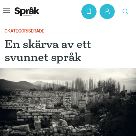
OKATEGORISERADE
En skärva av ett
Hem
svunnet språk
Artiklar
Krönikor
Språkfrågor
Skrivtips
Bokrecensioner
Kviss
Podden