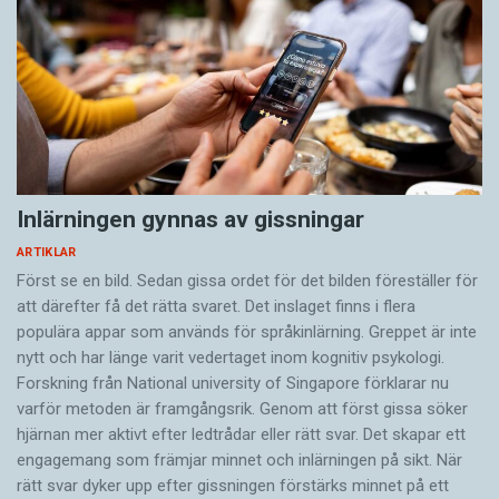
kom antagligen från Sinuri, Kildara, Euromos
eller Stratonikeia.
– Om man kan fastställa vilket av de fyra
alfabeten som har använts, har man i alla fall
nått ett visst resultat, nämligen från vilken ort
som soldaten kom. Någon kunskap om ett
Inlärningen gynnas av gissningar
eventuellt Labrandaalfabet kommer vi inte att
ARTIKLAR
få förrän en officiell inskrift på en stentavla
Först se en bild. Sedan gissa ordet för det bilden föreställer för
dyker upp.
att därefter få det rätta svaret. Det inslaget finns i flera
populära appar som används för språkinlärning. Greppet är inte
Bristen på längre kariska texter ställer till det
nytt och har länge varit vedertaget inom kognitiv psykologi.
Forskning från National university of Singa­pore förklarar nu
för forskarna. Ignacio J. Adiego konstaterar i
varför metoden är framgångsrik. Genom att först gissa ­söker
boken The Carian language att det inte är
hjärnan mer aktivt ­efter ledtrådar eller rätt svar. Det skapar ett
mycket mer än personnamn som kan läsas och
engagemang som främjar minnet och inlärningen på sikt. När
förstås, och att dessa korta texter säger
rätt svar dyker upp efter gissningen förstärks minnet på ett