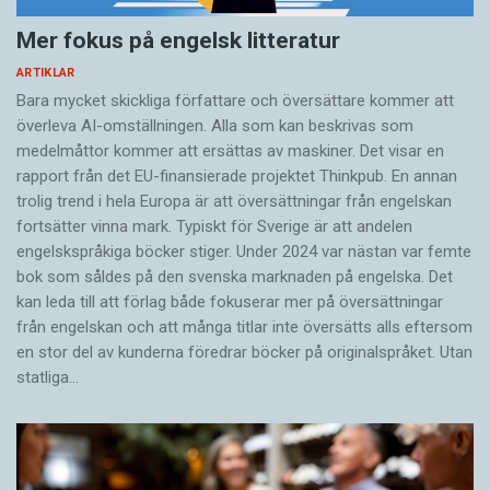
När han för första gången besökte de svenska
Mer fokus på engelsk litteratur
utgrävningarna i Labranda sommaren 1960 hade
ARTIKLAR
han vandrat hela den långa vägen upp i bergen.
Bara mycket skickliga författare och översättare ­kommer att
överleva AI-omställningen. Alla som kan beskrivas som
Studiebesöket resulterade i att han blev kvar en
medelmåttor kommer att ersättas av maskiner. Det visar en
vecka och hjälpte till på den magnifika platsen
rapport från det EU-finansierade projektet Thinkpub. En annan
med sina välbevarade ruiner omgivna av
trolig trend i hela Europa är att översättningar från engelskan
pinjeskog, lummig grönska och källsprång med
fortsätter vinna mark. Typiskt för Sverige är att andelen
friskt vatten. I dag finns en knagglig väg upp till
engelskspråkiga böcker stiger. Under 2024 var nästan var femte
bok som såldes på den svenska marknaden på engelska. Det
tempelplatsen, som med sin vackra natur och
kan leda till att förlag både fokuserar mer på översättningar
milsvida utsikt är värd att besöka även för den
från engelskan och att många titlar inte översätts alls eftersom
som inte är arkeologiintresserad.
en stor del av kunderna föredrar böcker på originalspråket. Utan
statliga…
Pontus Hellström berättar att en grupp
soldater troligtvis var förlagd till fortet Burgaz
Kale. Soldaten, vars namn är bevarat på skålen,