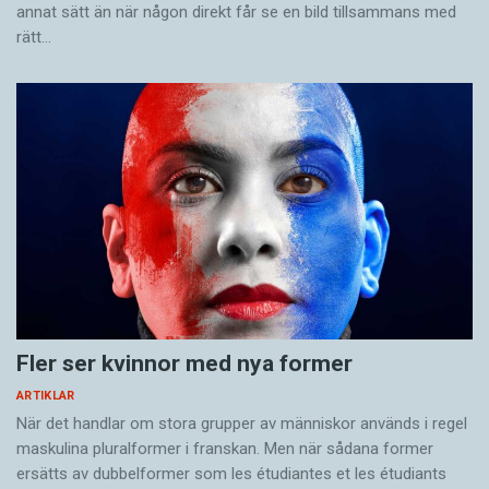
tämligen lite om ordförråd och grammatik. Han
annat sätt än när någon direkt får se en bild tillsammans med
rätt…
noterar att det bara finns fem längre inskrifter,
och att den längsta innehåller femtio bokstäver
och tio ord.
– Det är inte mycket att arbeta med om man
vill bygga upp en karisk grammatik och ett
kariskt ordförråd. Vad vi behöver är nya fynd av
längre tvåspråkiga texter. För att språkgåtan
ska kunna lösas krävs antagligen nya stora
utgrävningskampanjer på flera platser i Karien,
säger Pontus Hellström.
Fler ser kvinnor med nya former
ARTIKLAR
Samtidigt konstaterar han att mycket har
När det handlar om stora grupper av människor används i regel
uppnåtts sedan den där sommaren då han för
maskulina pluralformer i franskan. Men när sådana ­former
ersätts av dubbel­former som les étudiantes et les étudiants
första gången vandrade genom skogen upp till