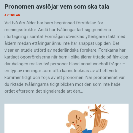
Pronomen avslöjar vem som ska tala
ARTIKLAR
Vid två års ålder har barn begränsad förståelse för
meningsstruktur. Ändå har tvååringar lärt sig grunderna
i turtagning i samtal. Förmågan utvecklas ytterligare i takt med
åldern medan ettåringar ännu inte har snappat upp den. Det
visar en studie utförd av nederländska forskare. Forskarna har
kartlagt ögonrörelserna när barn i olika åldrar tittade på filmklipp
där dialogen mellan två personer bland annat innehöll frågor –
en typ av meningar som ofta kännetecknas av att ett verb
kommer tidigt och följs av ett pronomen. När pronomenet var
du riktade tvååringarna tidigt blicken mot den som inte hade
ordet eftersom det ­signalerade att den…