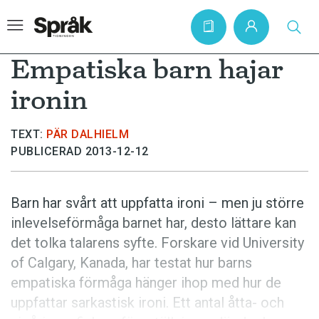
Empatiska barn hajar
ironin
Hem
TEXT:
PÄR DALHIELM
Artiklar
PUBLICERAD 2013-12-12
Krönikor
Språkfrågor
Barn har svårt att uppfatta ironi – men ju större
Skrivtips
inlevelseförmåga barnet har, desto lättare kan
det tolka talarens syfte. Forskare vid University
Bokrecensioner
of Calgary, Kanada, har testat hur barns
Kviss
empatiska förmåga hänger ihop med hur de
Podden
uppfattar sarkastisk ironi. Ett antal åtta- och