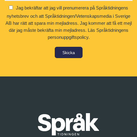
Jag bekräftar att jag vill prenumerera på Språktidningens
nyhetsbrev och att Språktidningen/Vetenskapsmedia i Sverige
AB har rätt att spara min mejladress. Jag kommer att få ett mejl
där jag måste bekräfta min mejladress.
Läs Språktidningens
personuppgiftspolicy.
Skicka