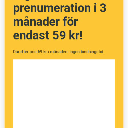
prenumeration i 3
- Det har förmodligen att göra med att man
månader för
känner band till andra människor, säger Simine
Vazire, biträdande professor i psykologi vid
endast 59 kr!
Washington university.
Därefter pris 59 kr i månaden. Ingen bindningstid.