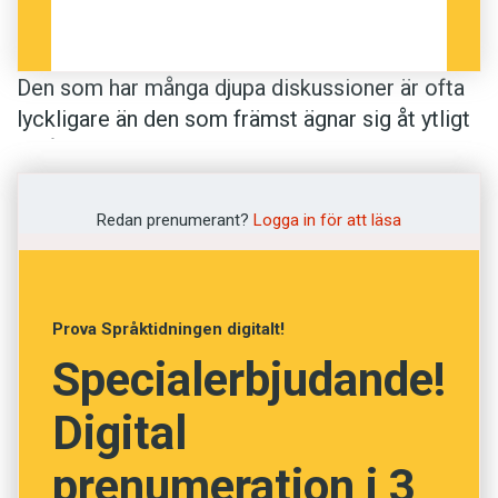
Den som har många djupa diskussioner är ofta
lyckligare än den som främst ägnar sig åt ytligt
småprat. Det visar en studie där forskare vid
två amerikanska universitet har tjuvlyssnat på
79 studenters samtal. Personer som ansåg sig
Redan prenumerant?
Logga in för att läsa
vara lyckliga samtalade i genomsnitt 70
procent mer än olyckliga, och de hade också
fler innerliga konversationer. Missnöjda
Prova Språktidningen digitalt!
personer samtalade mindre och ägnade sig i
Specialerbjudande!
större utsträckning åt vardagligt kallprat när de
samtalade.
Digital
Om det är den förtroliga konversationen som
prenumeration i 3
skapar lycka, eller om lyckliga människor helt