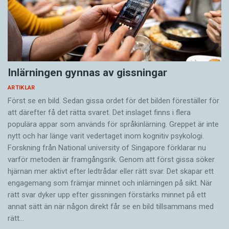
Inlärningen gynnas av gissningar
ARTIKLAR
Först se en bild. Sedan gissa ordet för det bilden föreställer för
att därefter få det rätta svaret. Det inslaget finns i flera
populära appar som används för språkinlärning. Greppet är inte
nytt och har länge varit vedertaget inom kognitiv psykologi.
Forskning från National university of Singa­pore förklarar nu
varför metoden är framgångsrik. Genom att först gissa ­söker
hjärnan mer aktivt ­efter ledtrådar eller rätt svar. Det skapar ett
engagemang som främjar minnet och inlärningen på sikt. När
rätt svar dyker upp efter gissningen förstärks minnet på ett
annat sätt än när någon direkt får se en bild tillsammans med
rätt…