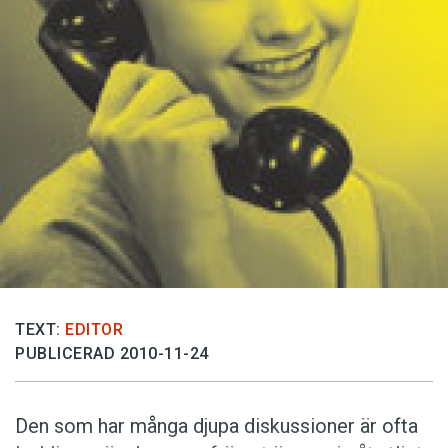
Anmäl till språkpolisen
Föreslå nyord
Annonsera
Prenumerera
Läs Språktidningen digitalt
Press
TEXT:
EDITOR
PUBLICERAD 2010-11-24
Den som har många djupa diskussioner är ofta