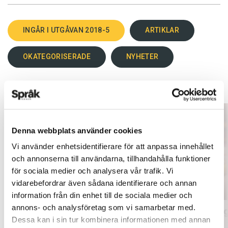
INGÅR I UTGÅVAN 2018-5
ARTIKLAR
OKATEGORISERADE
NYHETER
Denna webbplats använder cookies
Vi använder enhetsidentifierare för att anpassa innehållet
och annonserna till användarna, tillhandahålla funktioner
för sociala medier och analysera vår trafik. Vi
vidarebefordrar även sådana identifierare och annan
information från din enhet till de sociala medier och
annons- och analysföretag som vi samarbetar med.
Mer fokus på engelsk litteratur
Inlärnin
Dessa kan i sin tur kombinera informationen med annan
ARTIKLAR
ARTIKLAR