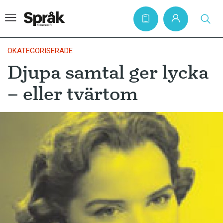
OKATEGORISERADE
Djupa samtal ger lycka
Hem
– eller tvärtom
Artiklar
Krönikor
Språkfrågor
Skrivtips
Bokrecensioner
Kviss
Podden