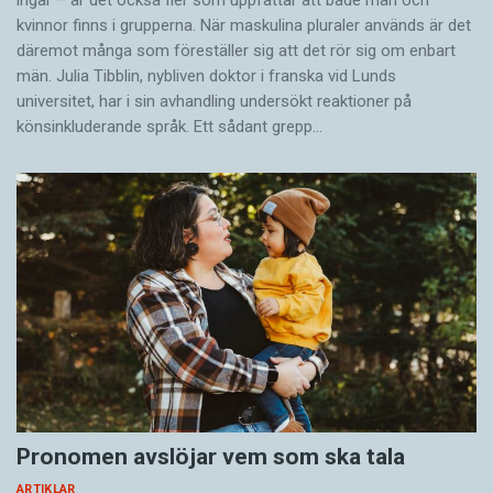
ingår – är det också fler som uppfattar att både män och
kvinnor finns i grupperna. När maskulina pluraler används är det
där­emot många som föreställer sig att det rör sig om enbart
män. Julia Tibblin, nybliven doktor i franska vid Lunds
universitet, har i sin avhandling undersökt reaktioner på
könsinkluderande språk. Ett sådant grepp…
Pronomen avslöjar vem som ska tala
ARTIKLAR